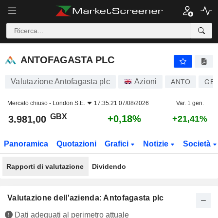
ANTOFAGASTA PLC
3.981,00
p
+0,18%
ANTOFAGASTA PLC
Valutazione Antofagasta plc
Azioni
ANTO
GB0
Mercato chiuso -
London S.E.
17:35:21 07/08/2026
Var. 1 gen.
GBX
+0,18%
3.981,00
+21,41%
Panoramica
Quotazioni
Grafici
Notizie
Società
Rapporti di valutazione
Dividendo
Valutazione dell'azienda: Antofagasta plc
Dati adeguati al perimetro attuale