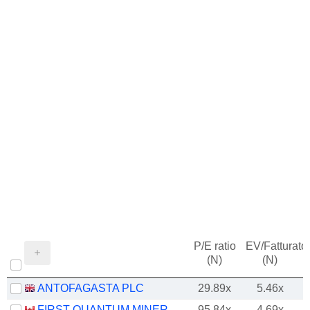
P/E ratio
EV/Fatturato
(N)
(N)
ANTOFAGASTA PLC
29.89x
5.46x
FIRST QUANTUM MINERALS LTD.
95.84x
4.69x