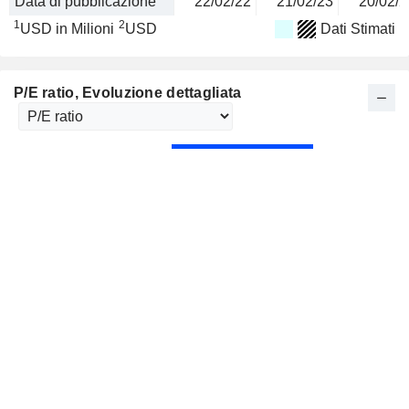
Data di pubblicazione
22/02/22
21/02/23
20/02/2
1
2
USD in Milioni
USD
Dati Stimati
P/E ratio
, Evoluzione dettagliata