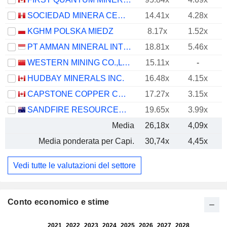
SOCIEDAD MINERA CERRO VERDE S.A.A.
14.41x
4.28x
KGHM POLSKA MIEDZ
8.17x
1.52x
PT AMMAN MINERAL INTERNASIONAL TBK
18.81x
5.46x
WESTERN MINING CO.,LTD.
15.11x
-
HUDBAY MINERALS INC.
16.48x
4.15x
CAPSTONE COPPER CORP.
17.27x
3.15x
SANDFIRE RESOURCES LIMITED
19.65x
3.99x
Media
26,18x
4,09x
Media ponderata per Capi.
30,74x
4,45x
Vedi tutte le valutazioni del settore
Conto economico e stime