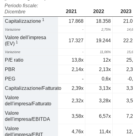
Periodo fiscale:
2021
2022
2023
Dicembre
1
Capitalizzazione
17.868
18.358
21.09
Variazione
-
2,75%
14,8
Valore dell'impresa
17.327
19.244
22.25
1
(EV)
Variazione
-
11,06%
15,6
P/E ratio
13,8x
12x
25,3
PBR
2,14x
2,13x
2,36
PEG
-
0,6x
-0,6
Capitalizzazione/Fatturato
2,39x
3,13x
3,33
Valore
2,32x
3,28x
3,52
dell'impresa/Fatturato
Valore
3,58x
6,57x
7,21
dell'impresa/EBITDA
Valore
4,76x
11,4x
12,6
dell'impresa/EBIT