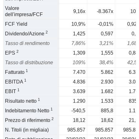
Valore
9,16x
-8.367x
109
dell'impresa/FCF
FCF Yield
10,9%
-0,01%
0,92
2
Dividendo/Azione
1,425
0,597
0,3
Tasso di rendimento
7,86%
3,21%
1,68
2
EPS
1,309
1,555
0,84
Tasso di distribuzione
109%
38,4%
42,5
1
Fatturato
7.470
5.862
6.32
1
EBITDA
4.836
2.930
3.08
1
EBIT
3.639
1.682
1.76
1
Risultato netto
1.290
1.533
835,
1
Indebitamento Netto
-540,5
885,8
1.16
2
Prezzo di riferimento
18,12
18,62
21,3
N. Titoli (in migliaia)
985.857
985.857
985.85