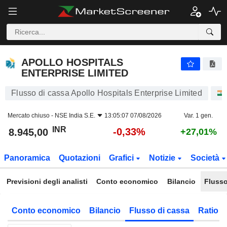
APOLLO HOSPITALS ENTERPRISE LIMITED
8.945,00
₹
-0,33%
APOLLO HOSPITALS
ENTERPRISE LIMITED
Flusso di cassa Apollo Hospitals Enterprise Limited
Mercato chiuso -
NSE India S.E.
13:05:07 07/08/2026
Var. 1 gen.
INR
-0,33%
8.945,00
+27,01%
Panoramica
Quotazioni
Grafici
Notizie
Società
Previsioni degli analisti
Conto economico
Bilancio
Flusso
Conto economico
Bilancio
Flusso di cassa
Ratio f