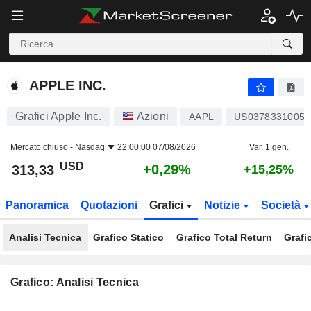
APPLE INC.
313,33
$
+0,29%
APPLE INC.
Grafici Apple Inc.
Azioni
AAPL
US0378331005
Mercato chiuso -
Nasdaq
22:00:00 07/08/2026
Var. 1 gen.
USD
+0,29%
313,33
+15,25%
Panoramica
Quotazioni
Grafici
Notizie
Società
Analisi Tecnica
Grafico Statico
Grafico Total Return
Grafi
Grafico: Analisi Tecnica