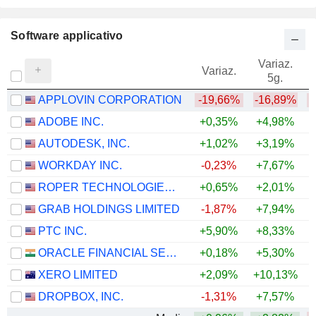
Software applicativo
Variaz.
V
Variaz.
5g.
APPLOVIN CORPORATION
-19,66%
-16,89%
ADOBE INC.
+0,35%
+4,98%
AUTODESK, INC.
+1,02%
+3,19%
WORKDAY INC.
-0,23%
+7,67%
ROPER TECHNOLOGIES, INC.
+0,65%
+2,01%
GRAB HOLDINGS LIMITED
-1,87%
+7,94%
PTC INC.
+5,90%
+8,33%
ORACLE FINANCIAL SERVICES SOFTWARE LIMITED
+0,18%
+5,30%
+
XERO LIMITED
+2,09%
+10,13%
DROPBOX, INC.
-1,31%
+7,57%
+