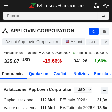
APPLOVIN CORPORATION
335,67
$
-19,66%
APPLOVIN CORPORATION
Azioni AppLovin Corporation
Azioni
APP
US0
Mercato chiuso -
Nasdaq
22:00:00 06/08/2026
Dopo chiusura
02:00:00
USD
-19,66%
335,67
341,26
+1,66%
Panoramica
Quotazioni
Grafici
Notizie
Società
Valutazione: AppLovin Corporation
Capitalizzazione
112 Mrd
P/E ratio 2026 *
21,3x
Valore dell'azienda
111 Mrd
EV/Fatturato 2026 *
13,6x