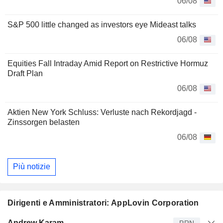
06/08
S&P 500 little changed as investors eye Mideast talks
06/08
Equities Fall Intraday Amid Report on Restrictive Hormuz
Draft Plan
06/08
Aktien New York Schluss: Verluste nach Rekordjagd -
Zinssorgen belasten
06/08
Più notizie
Dirigenti e Amministratori: AppLovin Corporation
Manager
Titolo
Età
Da
Andrew Karam