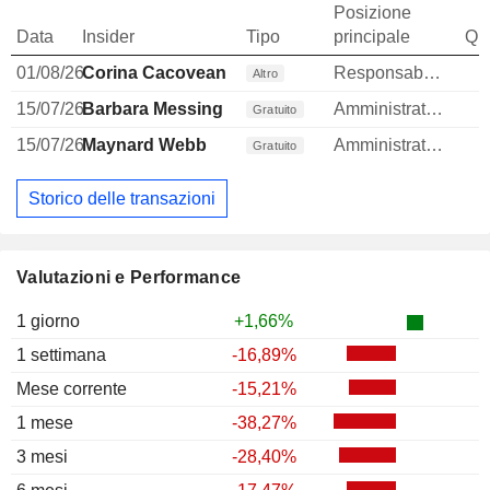
Posizione
Data
Insider
Tipo
principale
Qua
01/08/26
Corina Cacovean
Responsabile affari legali
Altro
15/07/26
Barbara Messing
Amministratore
Gratuito
15/07/26
Maynard Webb
Amministratore
Gratuito
Storico delle transazioni
Valutazioni e Performance
1 giorno
+1,66%
1 settimana
-16,89%
Mese corrente
-15,21%
1 mese
-38,27%
3 mesi
-28,40%