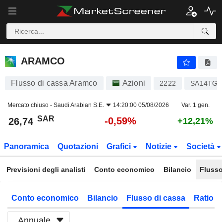
ARAMCO
26,74
﷼
-0,59%
ARAMCO
Flusso di cassa Aramco
Azioni
2222
SA14TG0
Mercato chiuso -
Saudi Arabian S.E.
14:20:00 05/08/2026
Var. 1 gen.
SAR
-0,59%
26,74
+12,21%
Panoramica
Quotazioni
Grafici
Notizie
Società
Previsioni degli analisti
Conto economico
Bilancio
Flusso
Conto economico
Bilancio
Flusso di cassa
Ratio f
Annuale