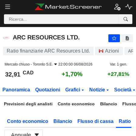
ARC RESOURCES LTD.
32,91
$
+1,70%
ARC RESOURCES LTD.
Ratio finanziarie ARC Resources Ltd.
Azioni
AR
Mercato chiuso -
Toronto S.E.
22:00:00 06/08/2026
Var. 1 gen.
CAD
+1,70%
32,91
+27,81%
Panoramica
Quotazioni
Grafici
Notizie
Società
Previsioni degli analisti
Conto economico
Bilancio
Flusso
Conto economico
Bilancio
Flusso di cassa
Ratio f
Annuale