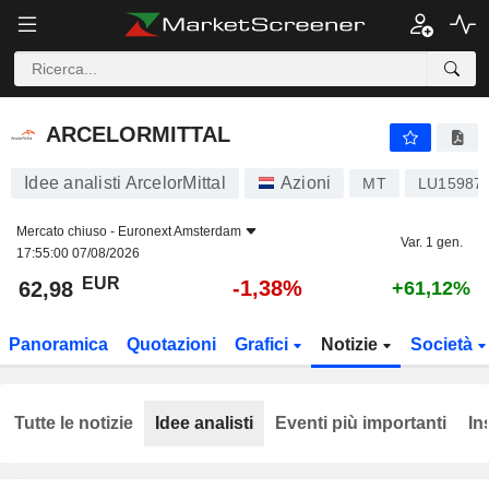
ARCELORMITTAL
62,98
€
-1,38%
ARCELORMITTAL
Idee analisti ArcelorMittal
Azioni
MT
LU15987
Mercato chiuso -
Euronext Amsterdam
Var. 1 gen.
17:55:00 07/08/2026
EUR
-1,38%
62,98
+61,12%
Panoramica
Quotazioni
Grafici
Notizie
Società
Tutte le notizie
Idee analisti
Eventi più importanti
In