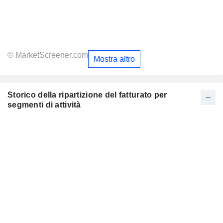
© MarketScreener.com
Mostra altro
Storico della ripartizione del fatturato per
segmenti di attività