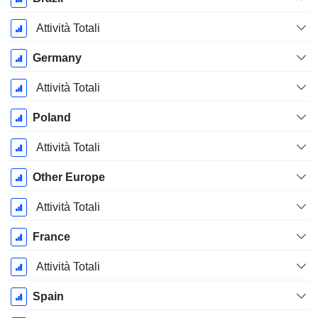
Attività Totali
Germany
Attività Totali
Poland
Attività Totali
Other Europe
Attività Totali
France
Attività Totali
Spain