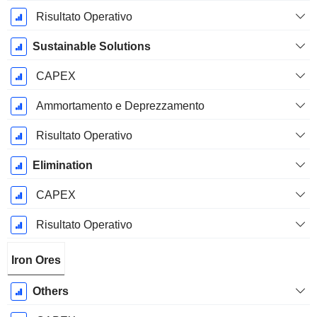
Risultato Operativo
Sustainable Solutions
CAPEX
Ammortamento e Deprezzamento
Risultato Operativo
Elimination
CAPEX
Risultato Operativo
Iron Ores
Others