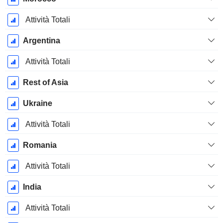
Attività Totali
Argentina
Attività Totali
Rest of Asia
Ukraine
Attività Totali
Romania
Attività Totali
India
Attività Totali