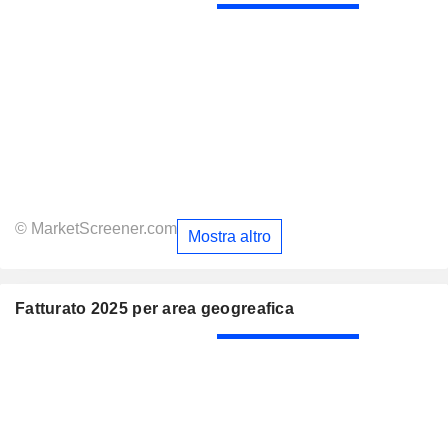
© MarketScreener.com
Mostra altro
Fatturato 2025 per area geogreafica