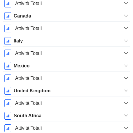
Attività Totali
Canada
Attività Totali
Italy
Attività Totali
Mexico
Attività Totali
United Kingdom
Attività Totali
South Africa
Attività Totali