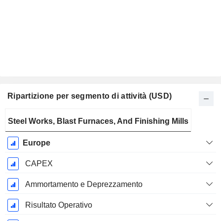
Ripartizione per segmento di attività (USD)
Periodo
Steel Works, Blast Furnaces, And Finishing Mills
Fiscale:
Dicembre
Europe
CAPEX
Ammortamento e Deprezzamento
Risultato Operativo