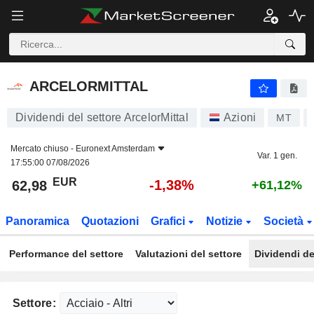
ARCELORMITTAL
62,98
€
-1,38%
ARCELORMITTAL
Dividendi del settore ArcelorMittal
Azioni
MT
Mercato chiuso -
Euronext Amsterdam
Var. 1 gen.
17:55:00 07/08/2026
EUR
-1,38%
62,98
+61,12%
Panoramica
Quotazioni
Grafici
Notizie
Società
Performance del settore
Valutazioni del settore
Dividendi de
Settore: