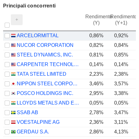
Principali concorrenti
Rendimento
Rendimento
P
(Y)
(Y+1)
ARCELORMITTAL
0,86%
0,92%
NUCOR CORPORATION
0,82%
0,84%
STEEL DYNAMICS, INC.
0,81%
0,85%
CARPENTER TECHNOLOGY CORPORATION
0,14%
0,14%
TATA STEEL LIMITED
2,23%
2,38%
NIPPON STEEL CORPORATION
3,46%
3,57%
POSCO HOLDINGS INC.
2,95%
3,38%
LLOYDS METALS AND ENERGY LIMITED
0,05%
0,05%
SSAB AB
2,78%
3,47%
VOESTALPINE AG
2,36%
3,11%
GERDAU S.A.
2,86%
4,13%