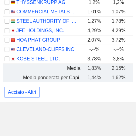
THYSSENKRUPP AG
1,2%
1,2%
COMMERCIAL METALS COMPANY
1,01%
1,07%
STEEL AUTHORITY OF INDIA LIMITED
1,27%
1,78%
JFE HOLDINGS, INC.
4,29%
4,29%
HOA PHAT GROUP
2,07%
3,72%
CLEVELAND-CLIFFS INC.
-.--%
-.--%
KOBE STEEL, LTD.
3,78%
3,8%
Media
1,83%
2,15%
Media ponderata per Capi.
1,44%
1,62%
Acciaio - Altri