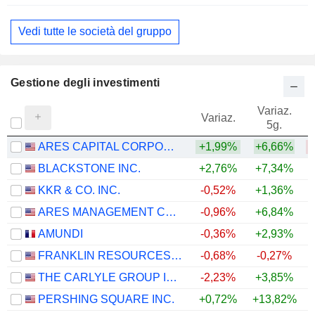
Vedi tutte le società del gruppo
Gestione degli investimenti
Variaz.
V
Variaz.
5g.
ARES CAPITAL CORPORATION
+1,99%
+6,66%
BLACKSTONE INC.
+2,76%
+7,34%
KKR & CO. INC.
-0,52%
+1,36%
ARES MANAGEMENT CORPORATION
-0,96%
+6,84%
AMUNDI
-0,36%
+2,93%
+
FRANKLIN RESOURCES, INC.
-0,68%
-0,27%
+
THE CARLYLE GROUP INC.
-2,23%
+3,85%
PERSHING SQUARE INC.
+0,72%
+13,82%