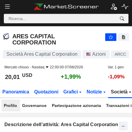
ARES CAPITAL CORPORATION
20,01
$
+1,99%
ARES CAPITAL
CORPORATION
Società Ares Capital Corporation
Azioni
ARCC
Mercato chiuso -
Nasdaq
22:00:00 07/08/2026
Var. 1 gen.
USD
+1,99%
20,01
-1,09%
Panoramica
Quotazioni
Grafici
Notizie
Società
Profilo
Governance
Partecipazione azionaria
Transazioni 
Descrizione dell'attività: Ares Capital Corporation