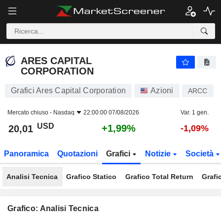
ARES CAPITAL CORPORATION
20,01
$
+1,99%
ARES CAPITAL
CORPORATION
Grafici Ares Capital Corporation
Azioni
ARCC
Mercato chiuso -
Nasdaq
22:00:00 07/08/2026
Var. 1 gen.
USD
+1,99%
20,01
-1,09%
Panoramica
Quotazioni
Grafici
Notizie
Società
Analisi Tecnica
Grafico Statico
Grafico Total Return
Grafi
Grafico: Analisi Tecnica