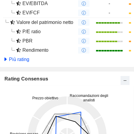
EV/EBITDA
-
EV/FCF
-
Valore del patrimonio netto
P/E ratio
PBR
Rendimento
Più rating
Rating Consensus