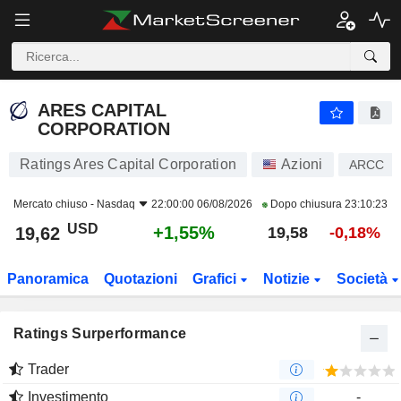
ARES CAPITAL CORPORATION
19,62
$
+1,55%
ARES CAPITAL
CORPORATION
Ratings Ares Capital Corporation
Azioni
ARCC
Mercato chiuso -
Nasdaq
22:00:00 06/08/2026
Dopo chiusura
23:10:23
USD
+1,55%
19,62
19,58
-0,18%
Panoramica
Quotazioni
Grafici
Notizie
Società
Ratings Surperformance
Trader
Investimento
-