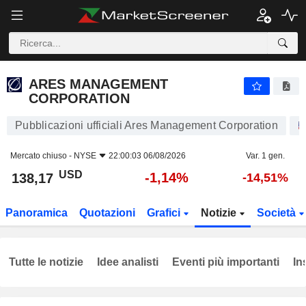
ARES MANAGEMENT CORPORATION
138,17
$
-1,14%
ARES MANAGEMENT
CORPORATION
Pubblicazioni ufficiali Ares Management Corporation
Mercato chiuso -
NYSE
22:00:03 06/08/2026
Var. 1 gen.
USD
-1,14%
138,17
-14,51%
Panoramica
Quotazioni
Grafici
Notizie
Società
Tutte le notizie
Idee analisti
Eventi più importanti
In