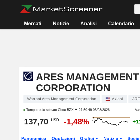
Mercati
Notizie
Analisi
Calendario
ARES MANAGEMENT
CORPORATION
Warrant Ares Management Corporation
Azioni
AR
Tempo reale stimato
Cboe BZX
21:50:49 06/08/2026
Var
137,70
-1,48%
USD
+1
Panoramica
Quotazioni
Grafici
Notizie
Socie