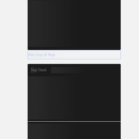
Altri top & flop
Top Titoli