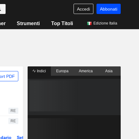
Accedi
Abbonati
ner
Strumenti
Top Titoli
Edizione Italia
Indici
Europa
America
Asia
ort PDF
RE
RE
dario
Settore
Derivati
ETF