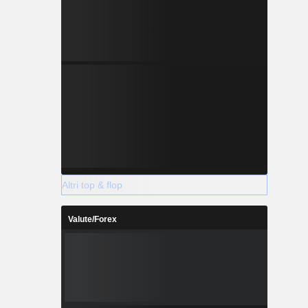
Altri top & flop
Valute/Forex