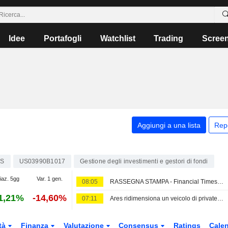
Idee
Portafogli
Watchlist
Trading
Scree
Aggiungi a una lista
Rep
ES
US03990B1017
Gestione degli investimenti e gestori di fondi
iaz. 5gg
Var. 1 gen.
08:05
RASSEGNA STAMPA - Financial Times - 6 agosto
1,21%
-14,60%
07:11
Ares ridimensiona un veicolo di private credit da 1 Mrd EUR dopo le resistenze degli investitori, secondo il FT
tà
Finanza
Valutazione
Consensus
Ratings
Calen