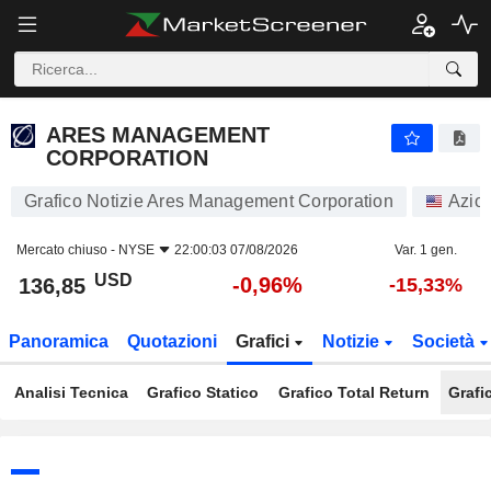
ARES MANAGEMENT CORPORATION
136,85
$
-0,96%
ARES MANAGEMENT
CORPORATION
Grafico Notizie Ares Management Corporation
Azion
Mercato chiuso -
NYSE
22:00:03 07/08/2026
Var. 1 gen.
USD
-0,96%
136,85
-15,33%
Panoramica
Quotazioni
Grafici
Notizie
Società
Analisi Tecnica
Grafico Statico
Grafico Total Return
Grafi