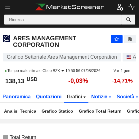
ARES MANAGEMENT CORPORATION
138,13
$
-0,03%
ARES MANAGEMENT
CORPORATION
Grafico Settoriale Ares Management Corporation
Az
Tempo reale stimato
Cboe BZX
19:50:56 07/08/2026
Var. 1 gen.
USD
-0,03%
138,13
-14,71%
Panoramica
Quotazioni
Grafici
Notizie
Società
Analisi Tecnica
Grafico Statico
Grafico Total Return
Grafi
Total Return