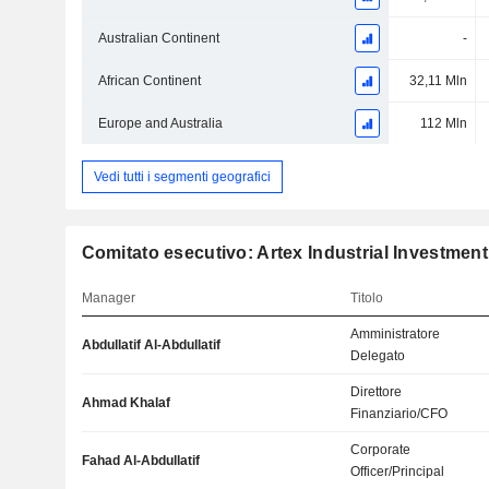
Australian Continent
-
African Continent
32,11 Mln
Europe and Australia
112 Mln
Vedi tutti i segmenti geografici
Comitato esecutivo: Artex Industrial Investme
Manager
Titolo
Amministratore
Abdullatif Al-Abdullatif
Delegato
Direttore
Ahmad Khalaf
Finanziario/CFO
Corporate
Fahad Al-Abdullatif
Officer/Principal