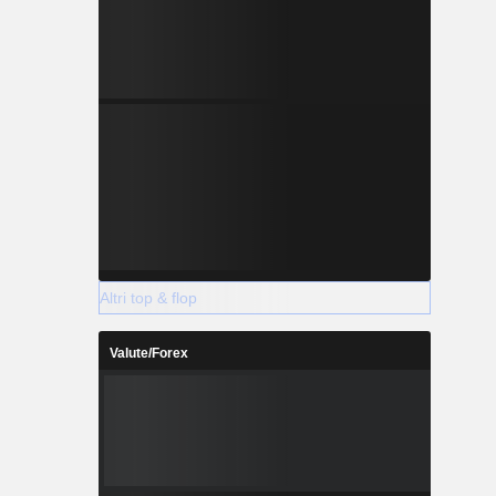
Altri top & flop
Valute/Forex