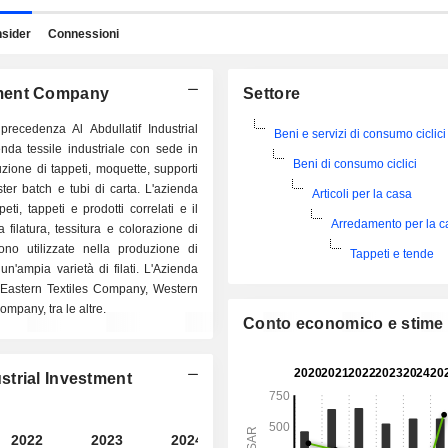
nsider
Connessioni
estment Company
Settore
recedenza Al Abdullatif Industrial
Beni e servizi di consumo ciclici
da tessile industriale con sede in
Beni di consumo ciclici
zione di tappeti, moquette, supporti
aster batch e tubi di carta. L'azienda
Articoli per la casa
ti, tappeti e prodotti correlati e il
Arredamento per la c
 filatura, tessitura e colorazione di
ono utilizzate nella produzione di
Tappeti e tende
un'ampia varietà di filati. L'Azienda
, Eastern Textiles Company, Western
pany, tra le altre.
Conto economico e stime
ustrial Investment
2022
2023
2024
2025