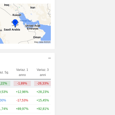
Variaz. 1
Variaz. 3
az. 5g.
Capi.($)
anno
anni
,22%
-1,89%
-26,33%
269 Mln
0,53%
+12,96%
+28,23%
9,22 Mrd
,00%
-17,53%
+15,45%
3,46 Mrd
1,74%
+89,97%
+92,81%
452 Mln