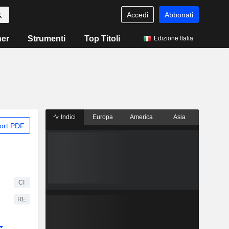
Accedi
Abbonati
ner
Strumenti
Top Titoli
Edizione Italia
Indici
Europa
America
Asia
ort PDF
CI
RE