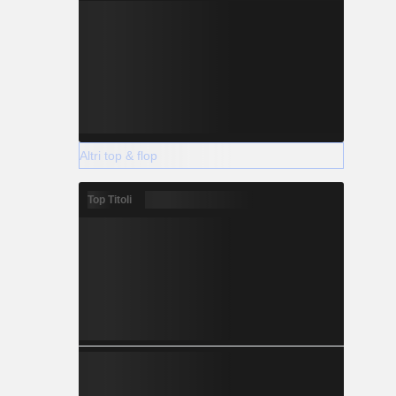
Altri top & flop
Top Titoli