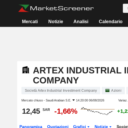
Mercati
Notizie
Analisi
Calendario
ARTEX INDUSTRIAL 
COMPANY
Società Artex Industrial Investment Company
Azioni
Mercato chiuso -
Saudi Arabian S.E.
14:20:00 06/08/2026
Variaz.
12,45
-1,66%
SAR
+1,
Panoramica
Quotazioni
Grafici
Notizie
Socie