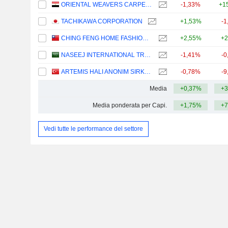
ORIENTAL WEAVERS CARPETS COMPANY (S.A.E)
-1,33%
+1
TACHIKAWA CORPORATION
+1,53%
-1
CHING FENG HOME FASHIONS CO.,LTD
+2,55%
+2
NASEEJ INTERNATIONAL TRADING COMPANY
-1,41%
-0
ARTEMIS HALI ANONIM SIRKETI
-0,78%
-9
Media
+0,37%
+3
Media ponderata per Capi.
+1,75%
+7
Vedi tutte le performance del settore