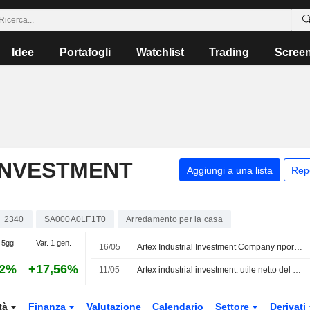
Idee
Portafogli
Watchlist
Trading
Scree
INVESTMENT
Aggiungi a una lista
Rep
2340
SA000A0LF1T0
Arredamento per la casa
 5gg
Var. 1 gen.
16/05
Artex Industrial Investment Company riporta i risultati finanziari per il primo trimestre conclusosi il 31 marzo 2026
22%
+17,56%
11/05
Artex industrial investment: utile netto del primo trimestre a 14,27 milioni di SAR
tà
Finanza
Valutazione
Calendario
Settore
Derivati