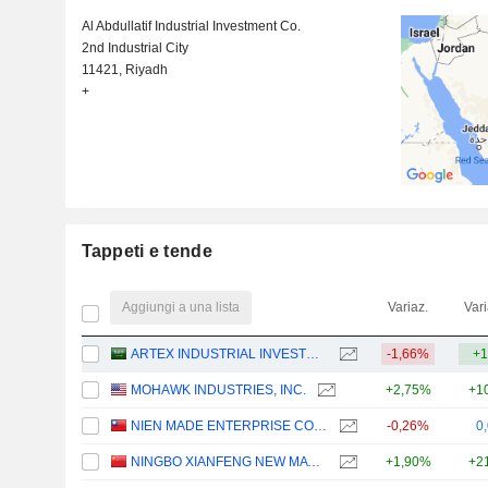
Al Abdullatif Industrial Investment Co.
2nd Industrial City
11421, Riyadh
+
Tappeti e tende
Aggiungi a una lista
Variaz.
Vari
ARTEX INDUSTRIAL INVESTMENT COMPANY
-1,66%
+1
MOHAWK INDUSTRIES, INC.
+2,75%
+1
NIEN MADE ENTERPRISE CO., LTD.
-0,26%
0
NINGBO XIANFENG NEW MATERIAL CO.,LTD
+1,90%
+2