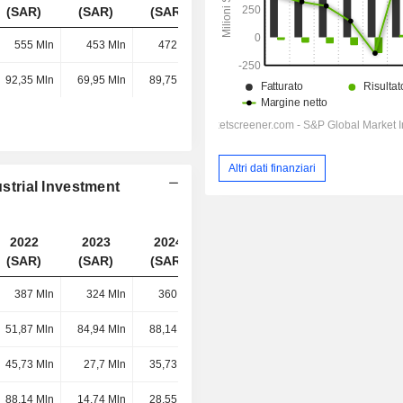
(SAR)
(SAR)
(SAR)
(SAR)
555 Mln
453 Mln
472 Mln
485 Mln
92,35 Mln
69,95 Mln
89,75 Mln
79,37 Mln
Altri dati finanziari
ustrial Investment
2022
2023
2024
2025
(SAR)
(SAR)
(SAR)
(SAR)
387 Mln
324 Mln
360 Mln
379 Mln
51,87 Mln
84,94 Mln
88,14 Mln
83,59 Mln
45,73 Mln
27,7 Mln
35,73 Mln
42,08 Mln
88,14 Mln
14,74 Mln
28,55 Mln
23,8 Mln