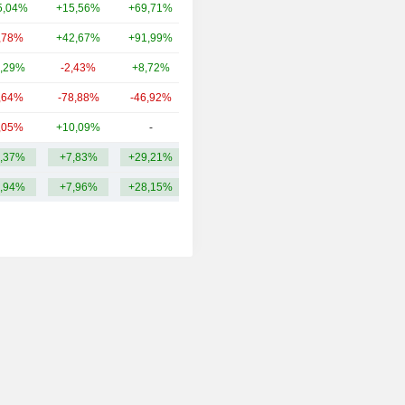
5,04%
+15,56%
+69,71%
347 Mln
,78%
+42,67%
+91,99%
330 Mln
,29%
-2,43%
+8,72%
111 Mln
,64%
-78,88%
-46,92%
62,77 Mln
,05%
+10,09%
-
56,06 Mln
,37%
+7,83%
+29,21%
1,59 Mrd
,94%
+7,96%
+28,15%