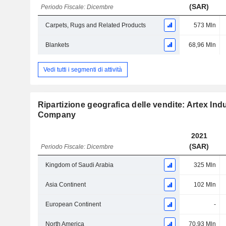
(SAR)
Periodo Fiscale: Dicembre
Carpets, Rugs and Related Products
573 Mln
Blankets
68,96 Mln
Vedi tutti i segmenti di attività
Ripartizione geografica delle vendite: Artex Ind
Company
2021
(SAR)
Periodo Fiscale: Dicembre
Kingdom of Saudi Arabia
325 Mln
Asia Continent
102 Mln
European Continent
-
North America
70,93 Mln