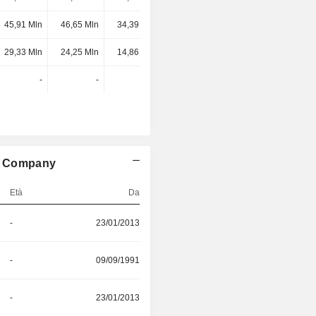
45,91 Mln
46,65 Mln
34,39 Mln
20,87 Mln
29,33 Mln
24,25 Mln
14,86 Mln
15,05 Mln
-
-
-
-
nt Company
Età
Da
-
23/01/2013
-
09/09/1991
-
23/01/2013