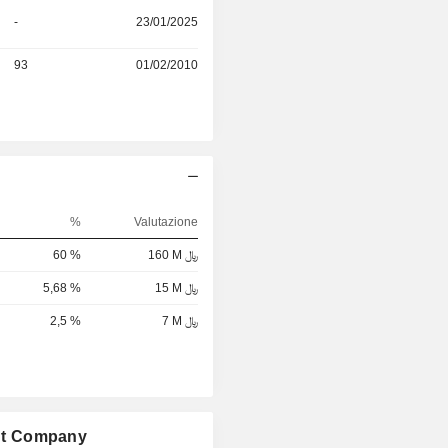
-
23/01/2025
93
01/02/2010
%
Valutazione
60 %
160 M ﷼
5,68 %
15 M ﷼
2,5 %
7 M ﷼
ent Company