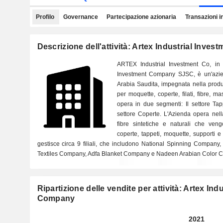
Profilo
Governance
Partecipazione azionaria
Transazioni i
Descrizione dell'attività: Artex Industrial Inv
ARTEX Industrial Investment Co, in p
Investment Company SJSC, è un'azien
Arabia Saudita, impegnata nella produ
per moquette, coperte, filati, fibre, m
opera in due segmenti: Il settore Tappe
settore Coperte. L'Azienda opera nella
fibre sintetiche e naturali che veng
coperte, tappeti, moquette, supporti e 
gestisce circa 9 filiali, che includono National Spinning Company
Textiles Company, Adfa Blanket Company e Nadeen Arabian Color Com
Ripartizione delle vendite per attività: Artex Ind
Company
2021