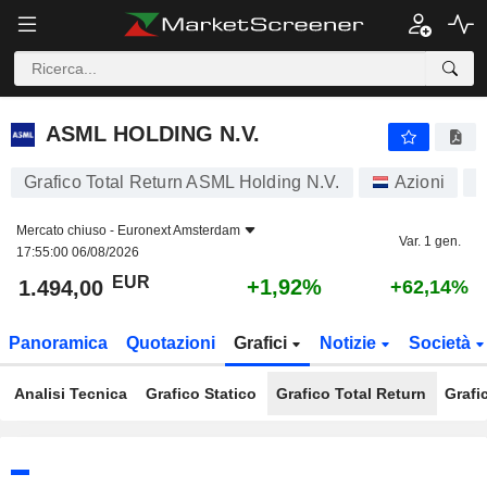
ASML HOLDING N.V.
1.494,00
€
+1,92%
ASML HOLDING N.V.
Grafico Total Return ASML Holding N.V.
Azioni
A
Mercato chiuso -
Euronext Amsterdam
Var. 1 gen.
17:55:00 06/08/2026
EUR
+1,92%
1.494,00
+62,14%
Panoramica
Quotazioni
Grafici
Notizie
Società
Analisi Tecnica
Grafico Statico
Grafico Total Return
Grafi