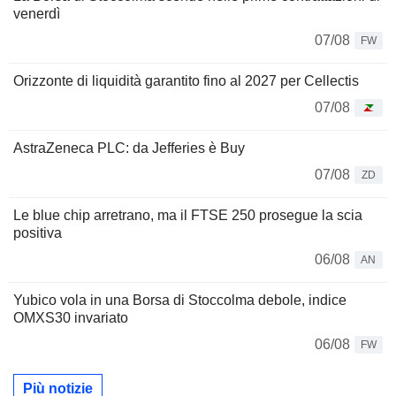
venerdì
07/08
FW
Orizzonte di liquidità garantito fino al 2027 per Cellectis
07/08
AstraZeneca PLC: da Jefferies è Buy
07/08
ZD
Le blue chip arretrano, ma il FTSE 250 prosegue la scia
positiva
06/08
AN
Yubico vola in una Borsa di Stoccolma debole, indice
OMXS30 invariato
06/08
FW
Più notizie