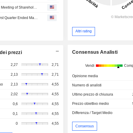
ATEX Announces Results of Annual General and Special Meeting of Shareholders
ATEX Resources Inc. Reports Earnings Results for the First Quarter Ended March 31, 2026
Altri rating
Consensus Analisti
dei prezzi
2,27
2,71
Vendi
Comp
2,13
2,71
Opinione media
so
2,13
4,55
Numero di analisti
2,02
4,55
Ultimo prezzo di chiusura
Prezzo obiettivo medio
0,6
4,55
Differenza / Target Medio
0,1
4,55
0
4,55
Consensus