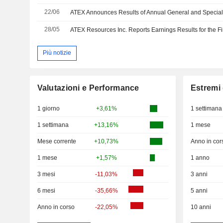
22/06
28/05
Più notizie
Valutazioni e Performance
Estremi 
1 giorno
+3,61%
1 settimana
1 settimana
+13,16%
1 mese
Mese corrente
+10,73%
Anno in cor
1 mese
+1,57%
1 anno
3 mesi
-11,03%
3 anni
6 mesi
-35,66%
5 anni
Anno in corso
-22,05%
10 anni