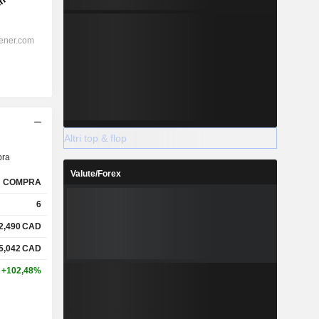
Altri top & flop
ra
Valute/Forex
COMPRA
6
2,490
CAD
5,042
CAD
+102,48%