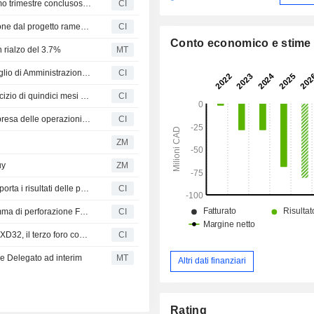
ATEX Resources Inc. riporta i risultati finanziari per il primo trimestre conclusosi il 31 marzo 2026
CI
ATEX Resources Inc. riporta ulteriori risultati di perforazione dal progetto rame-oro di Valeriano
CI
Conto economico e stime
 rialzo del 3.7%
MT
Atex annuncia la nomina di Hannes Portmann nel Consiglio di Amministrazione con decorrenza dal 22 aprile 2026
CI
ATEX Resources Inc. riporta i risultati finanziari per l'esercizio di quindici mesi conclusosi il 31 dicembre 2025
CI
ATEX Resources Inc. fornisce un aggiornamento sulla ripresa delle operazioni presso il progetto rame-oro di Valeriano
CI
ZM
uy
ZM
ATEX Resources Inc. amplia l'impronta mineralizzata e riporta i risultati delle perforazioni presso il progetto rame-oro Valeriano
CI
ATEX Resources Inc. annuncia l'espansione del programma di perforazione Fase VI di circa 5.000 metri
CI
Atex Resources Inc. annuncia i risultati del sondaggio ATXD32, il terzo foro completato nel programma Fase VI
CI
 Delegato ad interim
MT
Altri dati finanziari
Rating