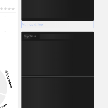
-
-
Altri top & flop
-
Top Titoli
-