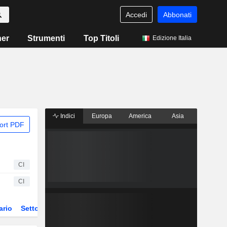
Accedi
Abbonati
ner
Strumenti
Top Titoli
Edizione Italia
Indici
Europa
America
Asia
ort PDF
CI
CI
ario
Settore
Derivati