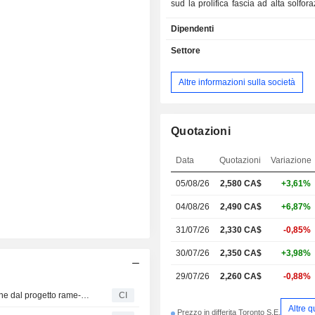
sud la prolifica fascia ad alta solfor
Indio con la fascia porfirica a
Dipendenti
Maricunga a nord, nella regione di 
Cile. Questa fascia emergente, inf
Settore
denominata "Link Belt", ospita diversi
di rame-oro porfirico in varie fasi di s
Altre informazioni sulla società
cui Filo del Sol (Lundin Mining/BHP)
(Lundin Mining/BHP), Lunahau
Minerals), La Fortuna
Resources/Newmont) ed El 
Quotazioni
(Antofagasta/Barrick Gold). Il Progett
situato a 125 chilometri a sud-est del
Data
Quotazioni
Variazione
Vallenar, nella Regione di Atacama, n
05/08/26
2,580 CA$
+3,61%
Cile, si trova adiacente al confine 
del Progetto El Encierro. L'altitudine 
04/08/26
2,490 CA$
+6,87%
Valeriano varia tra i 3.800 e i 4.40
livello del mare.
31/07/26
2,330 CA$
-0,85%
30/07/26
2,350 CA$
+3,98%
29/07/26
2,260 CA$
-0,88%
ATEX Resources comunica ulteriori risultati di perforazione dal progetto rame-oro Valeriano nella regione di Atacama in Cile
CI
Altre q
Prezzo in differita Toronto S.E.