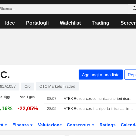
Idee
Portafogli
Watchlist
Trading
Scree
C.
Aggiungi a una lista
Rep
81A1057
Oro
OTC Markets Traded
az. 5gg
Var. 1 gen.
08/07
ATEX Resources comunica ulteriori risultati di perforazione dal progetto rame-oro Valeriano nella regione di Atacama in Cile
,16%
-22,05%
28/05
ATEX Resources Inc. riporta i risultati finanziari per il primo trimestre conclusosi il 31 marzo 2026
tà
Finanza
Valutazione
Consensus
Ratings
Calend