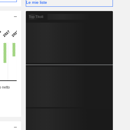
Le mie liste
Top Titoli