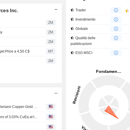
rces Inc.
Trader
Investimento
ZM
Globale
uy
ZM
Qualità delle
ZM
pubblicazioni
get Price a 4,50 C$
MT
ESG MSCI
ZM
ATEX Resources Reports Additional Drill Results from Valeriano Copper-Gold Project in Atacama Region of Chile
ATEX Intersects 20 Meters of 4.10% CuEq Within 78 Meters of 3.03% CuEq at the Southern Boundary of the High-Grade B2B Breccia