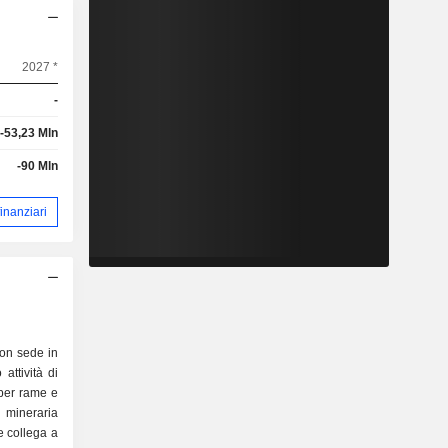
2027 *
-
-53,23 Mln
-90 Mln
 finanziari
on sede in
ttività di
 per rame e
a mineraria
e collega a