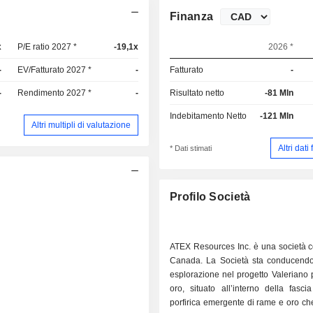
Finanza
x
P/E ratio 2027 *
-19,1x
2026 *
-
EV/Fatturato 2027 *
-
Fatturato
-
-
Rendimento 2027 *
-
Risultato netto
-81 Mln
Indebitamento Netto
-121 Mln
Altri multipli di valutazione
Altri dati
* Dati stimati
Profilo Società
ATEX Resources Inc. è una società c
Canada. La Società sta conducendo a
esplorazione nel progetto Valeriano
oro, situato all’interno della fasci
porfirica emergente di rame e oro ch