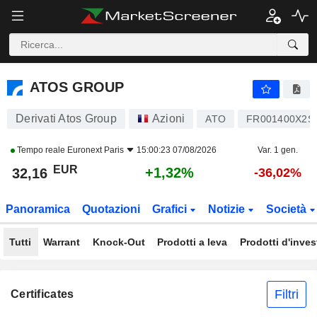
ATOS GROUP
32,16
€
+1,32%
ATOS GROUP
Derivati Atos Group
Azioni
ATO
FR001400X2S
Tempo reale
Euronext Paris
15:00:23 07/08/2026
Var. 1 gen.
EUR
+1,32%
32,16
-36,02%
Panoramica
Quotazioni
Grafici
Notizie
Società
Tutti
Warrant
Knock-Out
Prodotti a leva
Prodotti d'inve
Filtri
Certificates