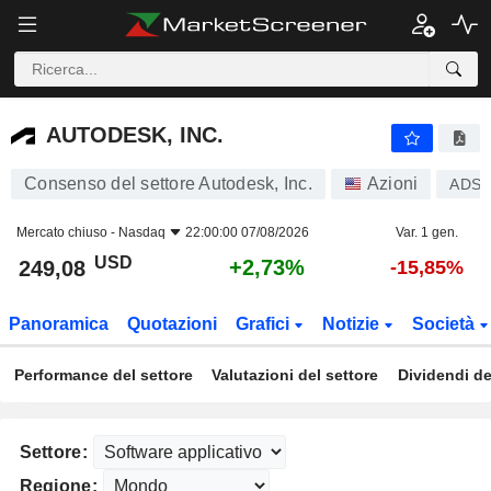
AUTODESK, INC.
249,08
$
+2,73%
AUTODESK, INC.
Consenso del settore Autodesk, Inc.
Azioni
ADS
Mercato chiuso -
Nasdaq
22:00:00 07/08/2026
Var. 1 gen.
USD
+2,73%
249,08
-15,85%
Panoramica
Quotazioni
Grafici
Notizie
Società
Performance del settore
Valutazioni del settore
Dividendi de
Settore:
Regione: