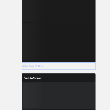
Altri top & flop
Valute/Forex