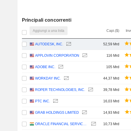
Principali concorrenti
Aggiungi a una lista
Capi.($)
Inv
AUTODESK, INC.
52,59 Mrd
APPLOVIN CORPORATION
116 Mrd
ADOBE INC.
105 Mrd
WORKDAY INC.
44,37 Mrd
ROPER TECHNOLOGIES, INC.
39,78 Mrd
PTC INC.
16,03 Mrd
GRAB HOLDINGS LIMITED
14,93 Mrd
ORACLE FINANCIAL SERVICES SOFTWARE LIMITED
10,73 Mrd