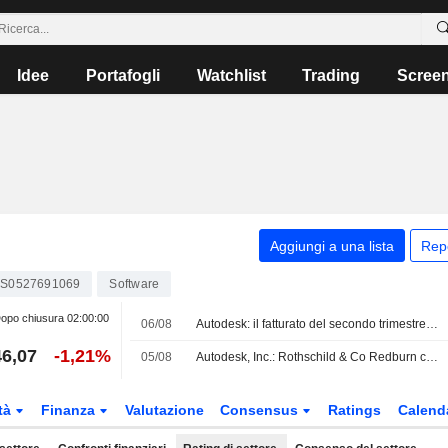
Idee
Portafogli
Watchlist
Trading
Scree
Aggiungi a una lista
Rep
S0527691069
Software
opo chiusura
02:00:00
06/08
Autodesk: il fatturato del secondo trimestre fiscale resta stabile mentre i partner si adattano al nuovo modello, secondo Oppenheimer
6,07
-1,21%
05/08
Autodesk, Inc.: Rothschild & Co Redburn conferma il rating Buy
tà
Finanza
Valutazione
Consensus
Ratings
Calend