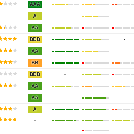
AAA
A
-
-
-
AA
BBB
-
AA
-
BB
BBB
-
AA
AA
-
-
-
A
-
-
-
-
-