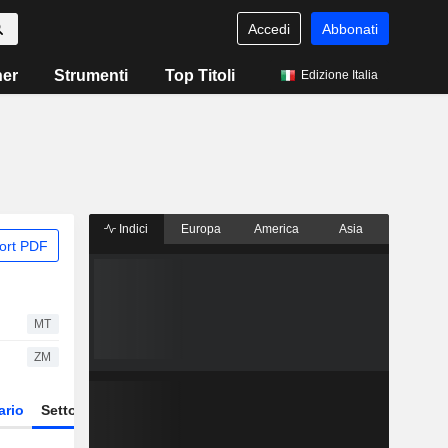
Accedi
Abbonati
ner
Strumenti
Top Titoli
Edizione Italia
Indici
Europa
America
Asia
ort PDF
MT
ZM
ario
Settore
Derivati
ETF