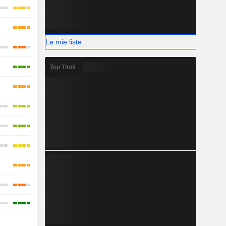
Le mie liste
Top Titoli
-