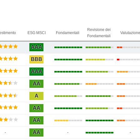
Revisione dei
estimento
ESG MSCI
Fondamentali
Valutazion
Fondamentali
AAA
BBB
AAA
AA
A
AA
AA
AA
-
-
-