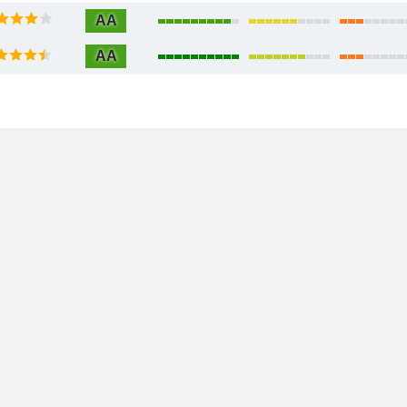
AA
AA