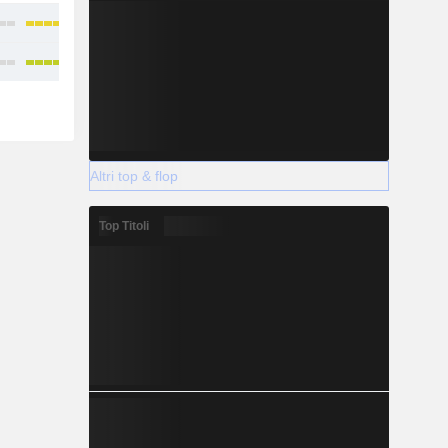
Altri top & flop
Top Titoli