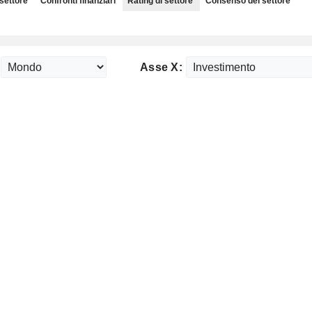
 settore
Confronti finanziari
Rating di settore
Consenso del settore
Asse X: