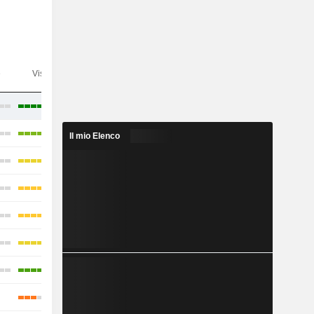
e
Visibilità
Consensus
Il mio Elenco