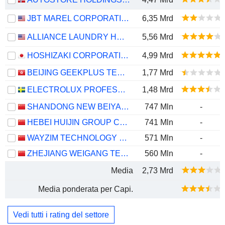
JBT MAREL CORPORATION
6,35 Mrd
ALLIANCE LAUNDRY HOLDINGS INC.
5,56 Mrd
HOSHIZAKI CORPORATION
4,99 Mrd
BEIJING GEEKPLUS TECHNOLOGY CO., LTD.
1,77 Mrd
ELECTROLUX PROFESSIONAL AB
1,48 Mrd
SHANDONG NEW BEIYANG INFORMATION TECHNOLOGY CO., LTD.
747 Mln
-
HEBEI HUIJIN GROUP CO., LTD.
741 Mln
-
WAYZIM TECHNOLOGY CO., LTD.
571 Mln
-
ZHEJIANG WEIGANG TECHNOLOGY CO., LTD.
560 Mln
-
Media
2,73 Mrd
Media ponderata per Capi.
Vedi tutti i rating del settore