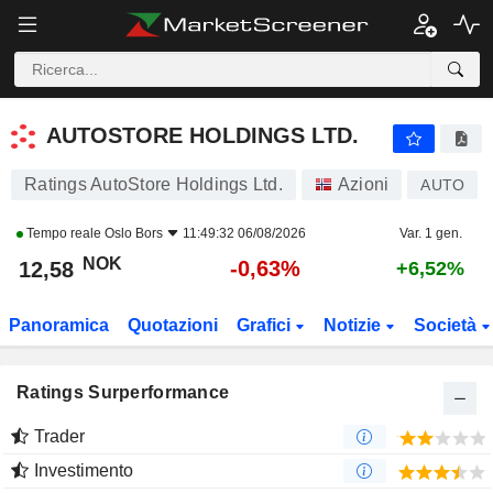
AUTOSTORE HOLDINGS LTD.
12,58
kr
-0,63%
AUTOSTORE HOLDINGS LTD.
Ratings AutoStore Holdings Ltd.
Azioni
AUTO
Tempo reale
Oslo Bors
11:49:32 06/08/2026
Var. 1 gen.
NOK
-0,63%
12,58
+6,52%
Panoramica
Quotazioni
Grafici
Notizie
Società
Ratings Surperformance
Trader
Investimento