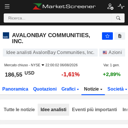
AVALONBAY COMMUNITIES, INC.
186,55
$
-1,61%
AVALONBAY COMMUNITIES,
INC.
Idee analisti AvalonBay Communities, Inc.
Azioni
Mercato chiuso -
NYSE
22:00:02 06/08/2026
Var. 1 gen.
USD
-1,61%
186,55
+2,89%
Panoramica
Quotazioni
Grafici
Notizie
Società
Tutte le notizie
Idee analisti
Eventi più importanti
In