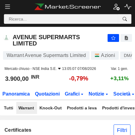
AVENUE SUPERMARTS LIMITED
3.900,00
₹
-0,79%
AVENUE SUPERMARTS
LIMITED
Warrant Avenue Supermarts Limited
Azioni
DMA
Mercato chiuso -
NSE India S.E.
13:05:07 07/08/2026
Var. 1 gen.
INR
-0,79%
3.900,00
+3,11%
Panoramica
Quotazioni
Grafici
Notizie
Società
Tutti
Warrant
Knock-Out
Prodotti a leva
Prodotti d'inve
Filtri
Certificates