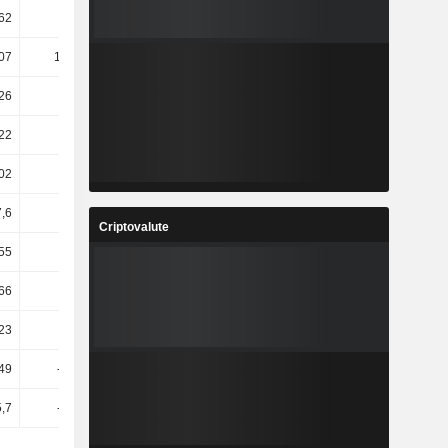
62
6,69
6,6
9,95
,07
167,65
-7,56
-2,89
26
21,08
28,44
16,97
22
18,03
20,78
23,72
02
16,96
14,84
21,4
,6
16,35
14,69
14,21
Criptovalute
55
16,29
14,6
14,17
66
4,39
-10,3
40,75
,23
23,48
25,33
20,17
,49
-48,33
1151,75
-24,34
5,7
-57,39
1751,14
-28,75