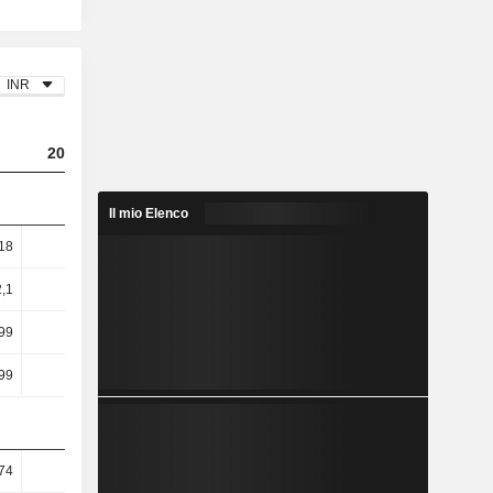
INR
2024
2025
2026
Il mio Elenco
18
10,75
9,97
9,65
,1
11,73
10,92
10,58
99
14,58
13,5
12,94
99
14,59
13,5
12,95
74
14,43
14,46
14,67