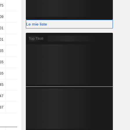
75
1,8
1,98
2,26
09
7,71
7,18
7,16
Le mie liste
01
6,65
6,12
6,04
Top Titoli
01
6,65
6,12
6,04
55
4,99
4,56
4,32
55
4,99
4,56
4,32
55
4,99
4,56
4,32
45
4,23
3,85
3,71
,47
-0,21
-2,21
-1,44
,37
-0,13
-2,13
-1,31