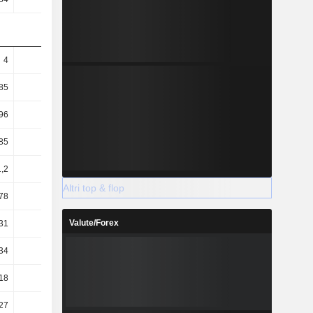
4
3,17
3,83
9,91
85
3,07
3,68
9,02
96
2,14
2,59
4,67
85
2,07
2,5
4,25
1,2
11,71
11,9
17,14
Altri top & flop
78
58,33
52,51
29,32
Valute/Forex
31
70,95
65,09
36,64
34
23,81
15,57
7,62
18
0,14
0,18
0,47
,27
-0,26
0,03
0,32