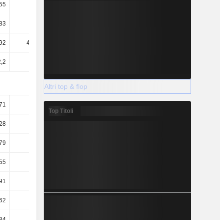
55
2,59
2,61
2,56
83
3,86
3,78
3,58
92
444,48
370,8
454,07
,2
12,12
11,32
10,73
Altri top & flop
71
3,13
2,89
1,98
Top Titoli
28
0,95
0,39
0,25
79
1,39
1,11
0,92
55
0,82
0,98
0,8
91
30,2
32,25
34,01
62
7,21
7,23
7,38
84
23,81
26
27,44