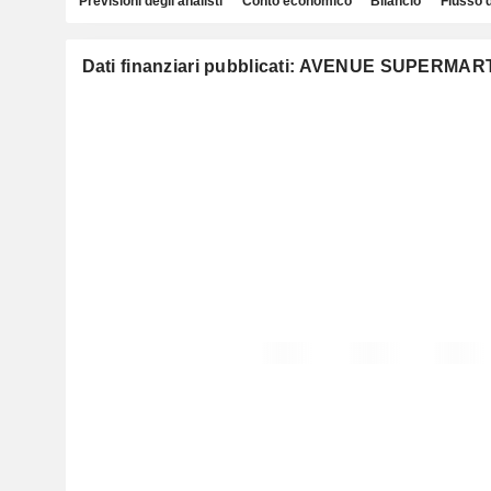
Previsioni degli analisti
Conto economico
Bilancio
Flusso 
Dati finanziari pubblicati: AVENUE SUPERMAR