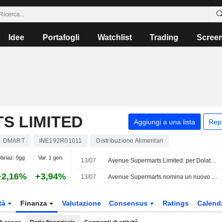
Idee
Portafogli
Watchlist
Trading
Scree
S LIMITED
Aggiungi a una lista
Rep
DMART
INE192R01011
Distribuzione Alimentari
Variaz. 5gg
Var. 1 gen.
13/07
Avenue Supermarts Limited: per Dolat Capital non è più Sell, ma Buy
+2,16%
+3,94%
13/07
Avenue Supermarts nomina un nuovo Chief Operating Officer
tà
Finanza
Valutazione
Consensus
Ratings
Calend