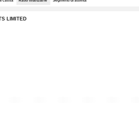
di cassa
Ratio finanziarie
Segmenti di attività
TS LIMITED