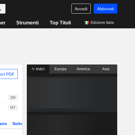
Accedi
Abbonati
ner
Strumenti
Top Titoli
Edizione Italia
Indici
Europa
America
Asia
ort PDF
ZM
MT
ario
Settore
Derivati
ETF