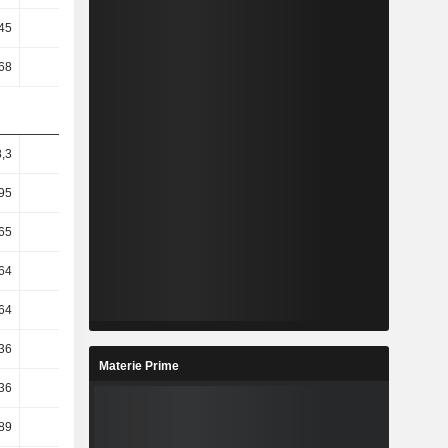
45
0,43
0,76
2,24
,68
-0,79
0,12
1,53
,3
18,56
16,87
15,94
95
16,09
17,09
17,63
65
12,97
8,92
15,56
64
12,49
7,4
14,52
64
12,49
7,4
14,52
36
6,61
6,78
9,69
Materie Prime
36
6,63
6,78
9,69
89
12,57
6,46
11,53