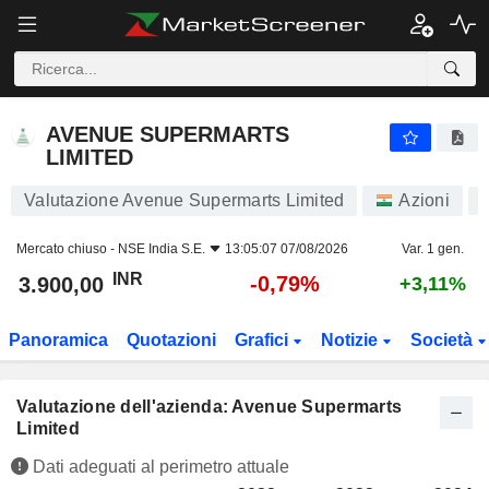
AVENUE SUPERMARTS LIMITED
3.900,00
₹
-0,79%
AVENUE SUPERMARTS
LIMITED
Valutazione Avenue Supermarts Limited
Azioni
Mercato chiuso -
NSE India S.E.
13:05:07 07/08/2026
Var. 1 gen.
INR
-0,79%
3.900,00
+3,11%
Panoramica
Quotazioni
Grafici
Notizie
Società
Valutazione dell'azienda: Avenue Supermarts
Limited
Dati adeguati al perimetro attuale