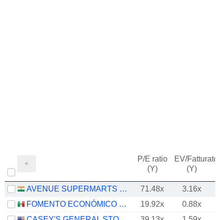
P/E ratio
EV/Fatturato
(Y)
(Y)
AVENUE SUPERMARTS LIMITED
71.48x
3.16x
FOMENTO ECONÓMICO MEXICANO, S.A.B. DE C.V.
19.92x
0.88x
CASEY'S GENERAL STORES, INC.
39.13x
1.59x