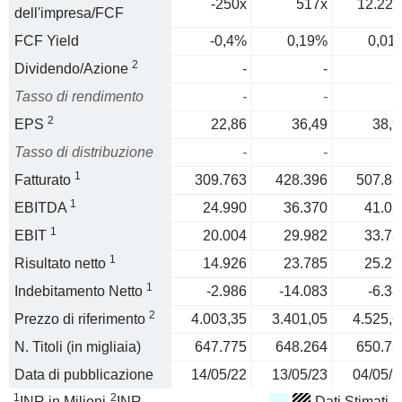
-250x
517x
12.224
dell'impresa/FCF
FCF Yield
-0,4%
0,19%
0,01
2
Dividendo/Azione
-
-
Tasso di rendimento
-
-
2
EPS
22,86
36,49
38,9
Tasso di distribuzione
-
-
1
Fatturato
309.763
428.396
507.88
1
EBITDA
24.990
36.370
41.03
1
EBIT
20.004
29.982
33.73
1
Risultato netto
14.926
23.785
25.27
1
Indebitamento Netto
-2.986
-14.083
-6.38
2
Prezzo di riferimento
4.003,35
3.401,05
4.525,6
N. Titoli (in migliaia)
647.775
648.264
650.73
Data di pubblicazione
14/05/22
13/05/23
04/05/2
1
2
INR in Milioni
INR
Dati Stimati