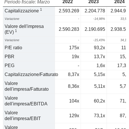
2022
2023
2024
Periodo fiscale: Marzo
1
Capitalizzazione
2.593.269
2.204.778
2.944.95
Variazione
-
-14,98%
33,5
Valore dell'impresa
2.590.283
2.190.695
2.938.57
1
(EV)
Variazione
-
-15,43%
34,1
P/E ratio
175x
93,2x
116
PBR
19x
13,7x
15,8
PEG
-
1,6x
17,35
Capitalizzazione/Fatturato
8,37x
5,15x
5,8
Valore
8,36x
5,11x
5,79
dell'impresa/Fatturato
Valore
104x
60,2x
71,6
dell'impresa/EBITDA
Valore
129x
73,1x
87,1
dell'impresa/EBIT
Valore