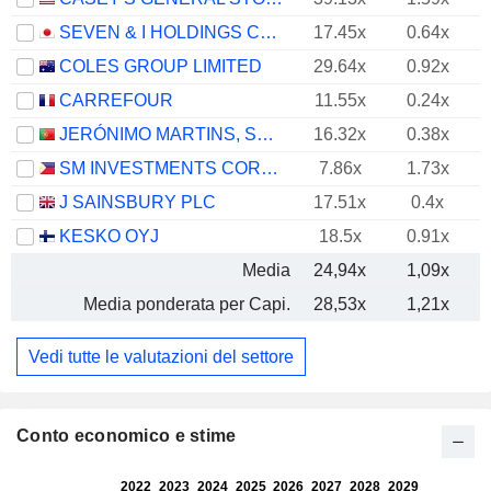
SEVEN & I HOLDINGS CO., LTD.
17.45x
0.64x
COLES GROUP LIMITED
29.64x
0.92x
CARREFOUR
11.55x
0.24x
JERÓNIMO MARTINS, SGPS, S.A.
16.32x
0.38x
SM INVESTMENTS CORPORATION
7.86x
1.73x
J SAINSBURY PLC
17.51x
0.4x
KESKO OYJ
18.5x
0.91x
Media
24,94x
1,09x
Media ponderata per Capi.
28,53x
1,21x
Vedi tutte le valutazioni del settore
Conto economico e stime