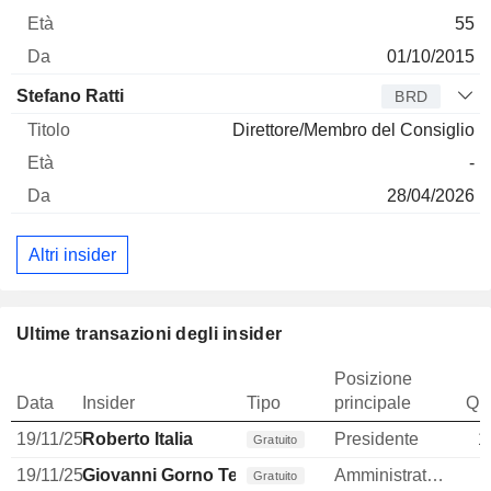
55
01/10/2015
Stefano Ratti
BRD
Direttore/Membro del Consiglio
-
28/04/2026
Altri insider
Ultime transazioni degli insider
Posizione
Data
Insider
Tipo
principale
Qua
19/11/25
Roberto Italia
Presidente
1
Gratuito
19/11/25
Giovanni Gorno Tempini
Amministratore
Gratuito