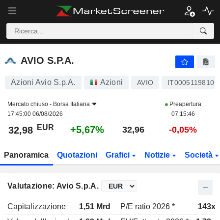
AVIO S.P.A.
32,98
€
+5,67%
AVIO S.P.A.
Azioni Avio S.p.A.
Azioni
AVIO
IT0005119810
Mercato chiuso -
Borsa Italiana
Preapertura
17:45:00 06/08/2026
07:15:46
EUR
+5,67%
32,98
32,96
-0,05%
Panoramica
Quotazioni
Grafici
Notizie
Società
Valutazione: Avio S.p.A.
Capitalizzazione
1,51 Mrd
P/E ratio 2026 *
143x