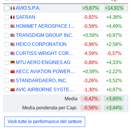
AVIO S.P.A.
+5,67%
+14,91%
SAFRAN
-0,92%
+4,38%
+
HOWMET AEROSPACE INC.
-0,58%
+4,49%
+
TRANSDIGM GROUP INC.
+0,59%
+0,97%
HEICO CORPORATION
-0,96%
+2,58%
+
CURTISS-WRIGHT CORPORATION
-4,59%
-0,37%
+
MTU AERO ENGINES AG
-0,88%
+4,33%
AECC AVIATION POWER CO.,LTD
+0,59%
+2,22%
STANDARDAERO, INC.
-3,26%
+3,52%
AVIC AIRBORNE SYSTEMS CO., LTD.
-1,30%
+0,97%
Media
-0,42%
+3,65%
+
Media ponderata per Capi.
-0,56%
+3,44%
+
Vedi tutte le performance del settore