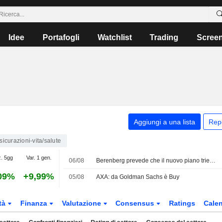
Idee
Portafogli
Watchlist
Trading
Scree
Aggiungi a una lista
Rep
sicurazioni-vita/salute
z. 5gg
Var. 1 gen.
06/08
Berenberg prevede che il nuovo piano triennale di AXA includerà un target di utile per azione rivisto al rialzo
09%
+9,99%
05/08
AXA: da Goldman Sachs è Buy
tà
Finanza
Valutazione
Consensus
Ratings
Calen