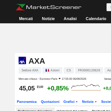
Mercati
Notizie
Analisi
Calendario
AXA
Settore AXA
Azioni
CS
FR0000120628
As
Mercato chiuso -
Euronext Paris
17:55:00 06/08/2026
Varia
45,05
+0,85%
EUR
+0,
Panoramica
Quotazioni
Grafici
Notizie
Socie