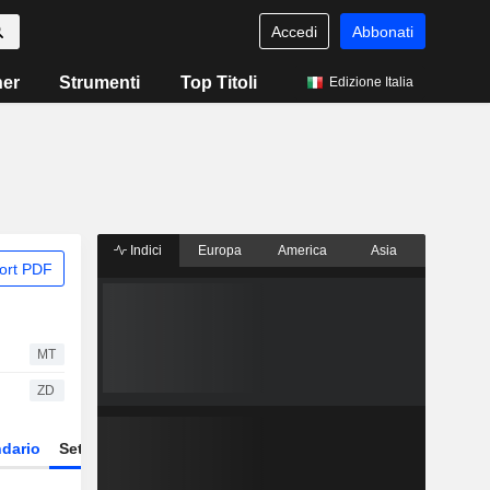
Accedi
Abbonati
ner
Strumenti
Top Titoli
Edizione Italia
Indici
Europa
America
Asia
ort PDF
MT
ZD
dario
Settore
Derivati
ETF