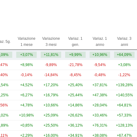
Variazione
Variazione
Variaz. 1
Variaz. 1
Variaz. 3
az. 5g.
1 mese
3 mesi
gen.
anno
anni
,09%
+3,07%
+11,81%
+9,99%
+10,96%
+64,09%
,47%
+8,98%
-9,89%
-21,78%
-9,54%
+3,08%
,40%
-0,14%
-14,84%
-8,45%
-0,48%
-1,22%
,54%
+4,52%
+17,20%
+25,40%
+37,81%
+139,28%
,25%
+6,27%
+16,79%
+25,44%
+47,38%
+140,55%
,56%
+4,78%
+10,66%
+14,86%
+28,04%
+64,81%
,02%
+10,98%
+25,09%
+26,62%
+33,46%
+57,33%
,89%
+0,85%
+25,50%
+36,12%
+76,31%
+128,13%
0,11%
+2,29%
+16,00%
+34,91%
+38,08%
+67,47%