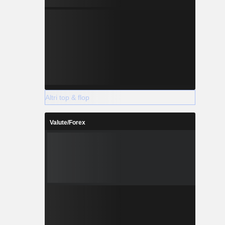
Altri top & flop
Valute/Forex