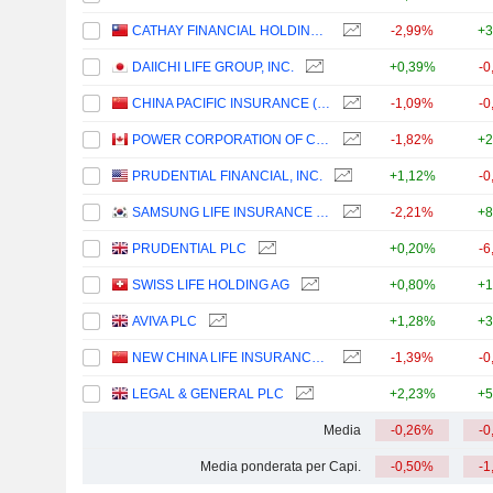
CATHAY FINANCIAL HOLDING CO., LTD.
-2,99%
+3
DAIICHI LIFE GROUP, INC.
+0,39%
-0
CHINA PACIFIC INSURANCE (GROUP) CO., LTD.
-1,09%
-0
POWER CORPORATION OF CANADA
-1,82%
+2
PRUDENTIAL FINANCIAL, INC.
+1,12%
-0
SAMSUNG LIFE INSURANCE CO., LTD.
-2,21%
+8
PRUDENTIAL PLC
+0,20%
-6
SWISS LIFE HOLDING AG
+0,80%
+1
AVIVA PLC
+1,28%
+3
NEW CHINA LIFE INSURANCE COMPANY LTD.
-1,39%
-0
LEGAL & GENERAL PLC
+2,23%
+5
Media
-0,26%
-0
Media ponderata per Capi.
-0,50%
-1