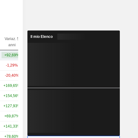
Il mio Elenco
Variaz. 5
Variaz. 10
Capi.($)
anni
anni
+92,69%
+155,24%
104 Mrd
-1,29%
+66,25%
140 Mrd
-20,40%
+48,53%
102 Mrd
+169,65%
+282,51%
77,09 Mrd
+154,56%
+263,28%
74,33 Mrd
+127,93%
+246,68%
63,91 Mrd
+69,87%
+142,95%
61,94 Mrd
+141,33%
+193,91%
58,57 Mrd
+78,60%
+170,83%
45,61 Mrd