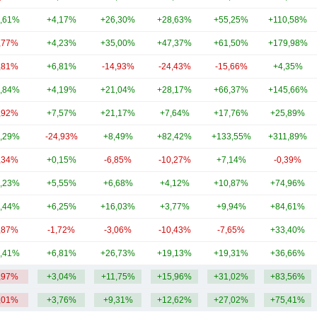
,61%
+4,17%
+26,30%
+28,63%
+55,25%
+110,58%
,77%
+4,23%
+35,00%
+47,37%
+61,50%
+179,98%
,81%
+6,81%
-14,93%
-24,43%
-15,66%
+4,35%
,84%
+4,19%
+21,04%
+28,17%
+66,37%
+145,66%
,92%
+7,57%
+21,17%
+7,64%
+17,76%
+25,89%
,29%
-24,93%
+8,49%
+82,42%
+133,55%
+311,89%
,34%
+0,15%
-6,85%
-10,27%
+7,14%
-0,39%
,23%
+5,55%
+6,68%
+4,12%
+10,87%
+74,96%
,44%
+6,25%
+16,03%
+3,77%
+9,94%
+84,61%
,87%
-1,72%
-3,06%
-10,43%
-7,65%
+33,40%
,41%
+6,81%
+26,73%
+19,13%
+19,31%
+36,66%
,97%
+3,04%
+11,75%
+15,96%
+31,02%
+83,56%
,01%
+3,76%
+9,31%
+12,62%
+27,02%
+75,41%