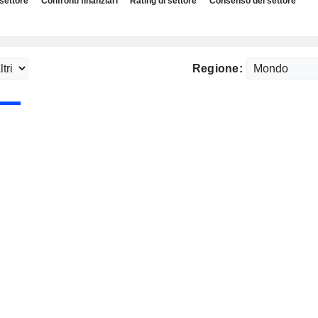
 settore
Confronti finanziari
Rating di settore
Consenso del settore
Regione: