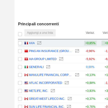
Principali concorrenti
Aggiungi a una lista
Variaz.
Vari
AXA
+0,85%
+0
PING AN INSURANCE (GROUP) COMPANY OF CHINA, LTD.
-0,96%
-1
AIA GROUP LIMITED
-5,92%
-6
GENERALI
0,00%
+2
MANULIFE FINANCIAL CORPORATION
+0,13%
+1
AFLAC INCORPORATED
+0,88%
-1
METLIFE, INC.
+3,83%
+3
GREAT-WEST LIFECO INC.
+0,37%
+1
SUN LIFE FINANCIAL INC.
+0,76%
-