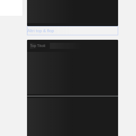
Altri top & flop
Top Titoli