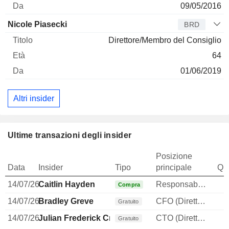
09/05/2016
Nicole Piasecki
BRD
Direttore/Membro del Consiglio
64
01/06/2019
Altri insider
Ultime transazioni degli insider
Posizione
Data
Insider
Tipo
principale
Qua
14/07/26
Caitlin Hayden
Responsabile della comunicazione
Compra
14/07/26
Bradley Greve
CFO (Direttore finanziario)
Gratuito
14/07/26
Julian Frederick Cracknell
CTO (Direttore tecnico)
Gratuito