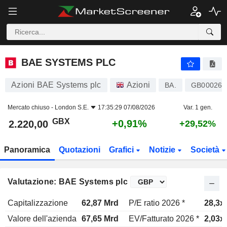
BAE SYSTEMS PLC
2.220,00
p
+0,91%
BAE SYSTEMS PLC
Azioni BAE Systems plc
Azioni
BA.
GB000263
Mercato chiuso -
London S.E.
17:35:29 07/08/2026
Var. 1 gen.
GBX
+0,91%
2.220,00
+29,52%
Panoramica
Quotazioni
Grafici
Notizie
Società
Valutazione: BAE Systems plc
Capitalizzazione
62,87 Mrd
P/E ratio 2026 *
28,3x
Valore dell'azienda
67,65 Mrd
EV/Fatturato 2026 *
2,03x