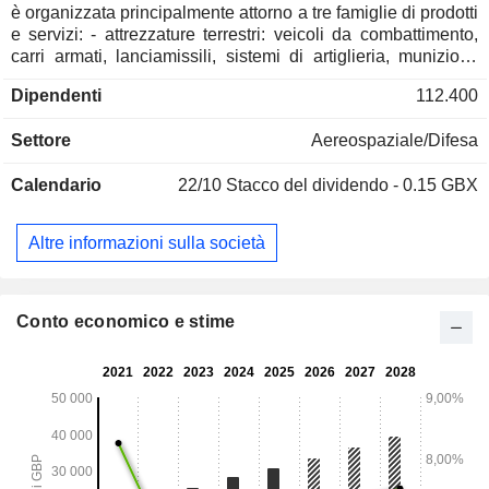
è organizzata principalmente attorno a tre famiglie di prodotti
e servizi: - attrezzature terrestri: veicoli da combattimento,
carri armati, lanciamissili, sistemi di artiglieria, munizioni,
ecc.; - sistemi elettronici di comunicazione, navigazione e
Dipendenti
112.400
simulazione. Il gruppo offre inoltre servizi di riparazione di
navi e imbarcazioni; - attrezzature aeronautiche e marine:
Settore
Aereospaziale/Difesa
aeromobili, imbarcazioni, sottomarini, ecc. Il fatturato netto è
distribuito geograficamente come segue: Regno Unito
Calendario
22/10
Stacco del dividendo - 0.15 GBX
(27,8%), Europa (7,8%), Stati Uniti (46,4%), Arabia Saudita
(10,0%), Australia (4,5%), Asia-Pacifico (1,3%), Qatar
(0,9%), Canada (0,8%) e altri (0,5%).
Altre informazioni sulla società
Conto economico e stime