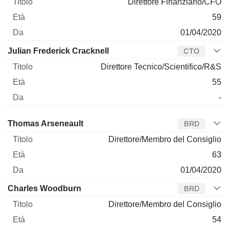
Direttore Finanziario/CFO
59
01/04/2020
Julian Frederick Cracknell
CTO
Direttore Tecnico/Scientifico/R&S
55
-
Amministratore
Titolo
Età
Da
Thomas Arseneault
BRD
Direttore/Membro del Consiglio
63
01/04/2020
Charles Woodburn
BRD
Direttore/Membro del Consiglio
54