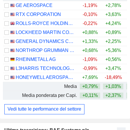
GE AEROSPACE
-1,19%
+2,78%
+
RTX CORPORATION
-0,10%
+3,63%
+
ROLLS-ROYCE HOLDINGS PLC
-0,22%
+4,24%
+
LOCKHEED MARTIN CORPORATION
+0,88%
+0,89%
+
GENERAL DYNAMICS CORPORATION
+1,33%
+2,25%
+
NORTHROP GRUMMAN CORPORATION
+0,68%
+5,36%
RHEINMETALL AG
-1,09%
+0,56%
L3HARRIS TECHNOLOGIES, INC.
-0,99%
+3,47%
HONEYWELL AEROSPACE INC.
+7,69%
-18,49%
Media
+0,79%
+1,03%
+
Media ponderata per Capi.
+0,11%
+2,37%
+
Vedi tutte le performance del settore