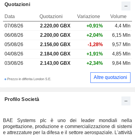
Quotazioni
Data
Quotazioni
Variazione
Volume
07/08/26
2.220,00 GBX
+0,91%
4,4 Mln
06/08/26
2.200,00 GBX
+2,04%
6,15 Mln
05/08/26
2.156,00 GBX
-1,28%
9,57 Mln
04/08/26
2.184,00 GBX
+1,91%
4,85 Mln
03/08/26
2.143,00 GBX
+2,34%
9,84 Mln
Altre quotazioni
Prezzo in differita London S.E.
Profilo Società
BAE Systems plc è uno dei leader mondiali nella
progettazione, produzione e commercializzazione di sistemi
e attrezzature per la difesa e il settore aerospaziale. L'attività