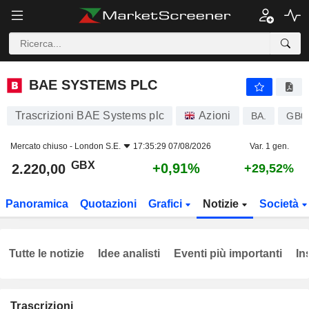
BAE SYSTEMS PLC
2.220,00
p
+0,91%
BAE SYSTEMS PLC
Trascrizioni BAE Systems plc
Azioni
BA.
GB0
Mercato chiuso -
London S.E.
17:35:29 07/08/2026
Var. 1 gen.
GBX
+0,91%
2.220,00
+29,52%
Panoramica
Quotazioni
Grafici
Notizie
Società
Tutte le notizie
Idee analisti
Eventi più importanti
In
Trascrizioni