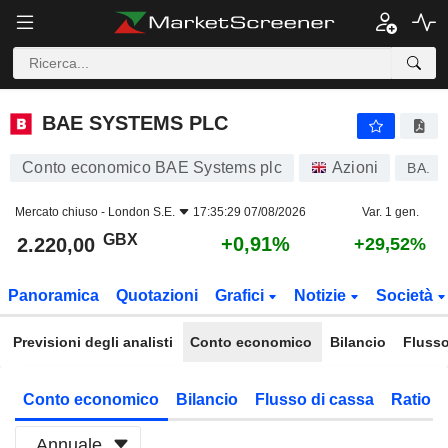
BAE SYSTEMS PLC
2.220,00
p
+0,91%
BAE SYSTEMS PLC
Conto economico BAE Systems plc
Azioni
BA.
Mercato chiuso -
London S.E.
17:35:29 07/08/2026
Var. 1 gen.
GBX
+0,91%
2.220,00
+29,52%
Panoramica
Quotazioni
Grafici
Notizie
Società
Previsioni degli analisti
Conto economico
Bilancio
Flusso
Conto economico
Bilancio
Flusso di cassa
Ratio f
Annuale