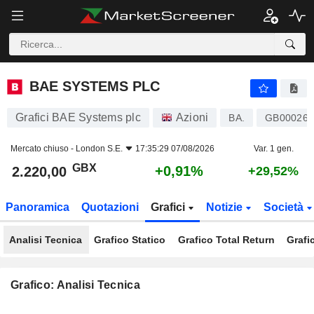
BAE SYSTEMS PLC
2.220,00
p
+0,91%
BAE SYSTEMS PLC
Grafici BAE Systems plc
Azioni
BA.
GB000263
Mercato chiuso -
London S.E.
17:35:29 07/08/2026
Var. 1 gen.
GBX
+0,91%
2.220,00
+29,52%
Panoramica
Quotazioni
Grafici
Notizie
Società
Analisi Tecnica
Grafico Statico
Grafico Total Return
Grafi
Grafico: Analisi Tecnica