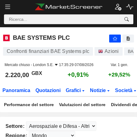
BAE SYSTEMS PLC
2.220,00
p
+0,91%
BAE SYSTEMS PLC
Confronti finanziari BAE Systems plc
Azioni
BA.
Mercato chiuso -
London S.E.
17:35:29 07/08/2026
Var. 1 gen.
GBX
+0,91%
2.220,00
+29,52%
Panoramica
Quotazioni
Grafici
Notizie
Società
Performance del settore
Valutazioni del settore
Dividendi de
Settore:
Regione: