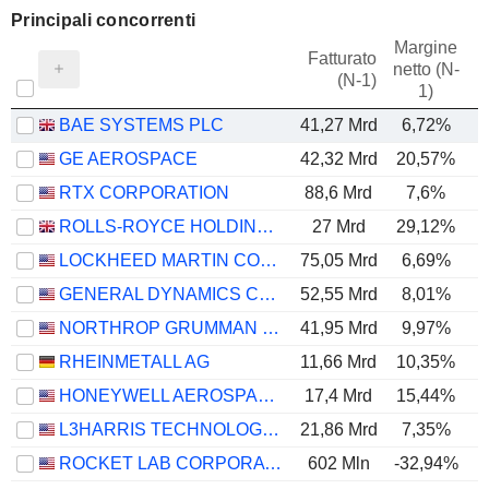
Principali concorrenti
Margine
Fatturato
netto (N-
E
(N-1)
1)
BAE SYSTEMS PLC
41,27 Mrd
6,72%
GE AEROSPACE
42,32 Mrd
20,57%
RTX CORPORATION
88,6 Mrd
7,6%
ROLLS-ROYCE HOLDINGS PLC
27 Mrd
29,12%
LOCKHEED MARTIN CORPORATION
75,05 Mrd
6,69%
GENERAL DYNAMICS CORPORATION
52,55 Mrd
8,01%
NORTHROP GRUMMAN CORPORATION
41,95 Mrd
9,97%
RHEINMETALL AG
11,66 Mrd
10,35%
HONEYWELL AEROSPACE INC.
17,4 Mrd
15,44%
L3HARRIS TECHNOLOGIES, INC.
21,86 Mrd
7,35%
ROCKET LAB CORPORATION
602 Mln
-32,94%