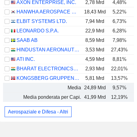
AXON ENTERPRISE, INC.
2,78 Mrd
4,48%
HANWHA AEROSPACE CO., LTD.
18,43 Mrd
5,22%
ELBIT SYSTEMS LTD.
7,94 Mrd
6,73%
LEONARDO S.P.A.
22,9 Mrd
6,28%
SAAB AB
8,59 Mrd
7,98%
HINDUSTAN AERONAUTICS LIMITED
3,53 Mrd
27,43%
ATI INC.
4,59 Mrd
8,81%
BHARAT ELECTRONICS LIMITED
2,93 Mrd
22,01%
KONGSBERG GRUPPEN ASA
5,81 Mrd
13,57%
Media
24,89 Mrd
9,57%
Media ponderata per Capi.
41,99 Mrd
12,19%
Aerospaziale e Difesa - Altri