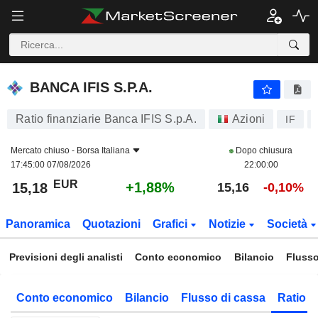
BANCA IFIS S.P.A.
15,18
€
+1,88%
BANCA IFIS S.P.A.
Ratio finanziarie Banca IFIS S.p.A.
Azioni
IF
Mercato chiuso -
Borsa Italiana
Dopo chiusura
17:45:00 07/08/2026
22:00:00
EUR
+1,88%
15,18
15,16
-0,10%
Panoramica
Quotazioni
Grafici
Notizie
Società
Previsioni degli analisti
Conto economico
Bilancio
Flusso
Conto economico
Bilancio
Flusso di cassa
Ratio f