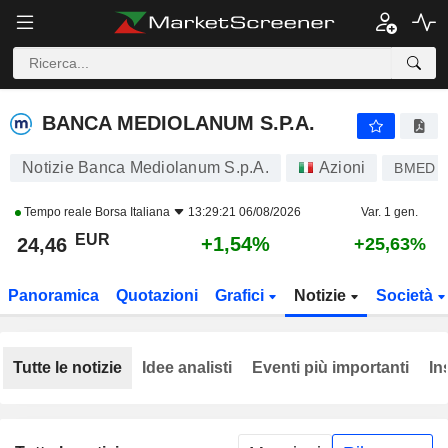
BANCA MEDIOLANUM S.P.A.
24,46
€
+1,54%
BANCA MEDIOLANUM S.P.A.
Notizie Banca Mediolanum S.p.A.
Azioni
BMED
Tempo reale
Borsa Italiana
13:29:21 06/08/2026
Var. 1 gen.
EUR
+1,54%
24,46
+25,63%
Panoramica
Quotazioni
Grafici
Notizie
Società
Tutte le notizie
Idee analisti
Eventi più importanti
In