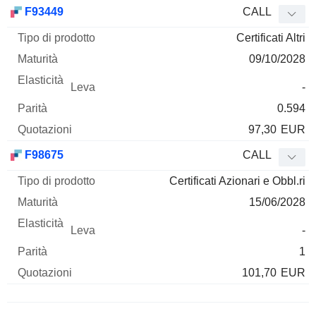
Tipo di
F93449
CALL
Mnemo
Tipo
prodotto
Maturità
Elasticità
Leva
Parità
Qu
Certificati Altri
09/10/2028
-
0.594
97,30
EUR
F98675
CALL
Certificati Azionari e Obbl.ri
15/06/2028
-
1
101,70
EUR