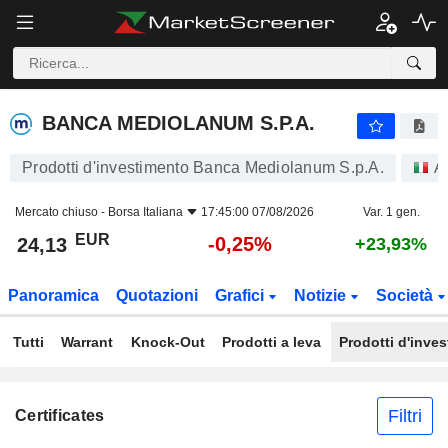
BANCA MEDIOLANUM S.P.A.
24,13
€
-0,25%
BANCA MEDIOLANUM S.P.A.
Prodotti d'investimento Banca Mediolanum S.p.A.
A
Mercato chiuso -
Borsa Italiana
17:45:00 07/08/2026
Var. 1 gen.
EUR
-0,25%
24,13
+23,93%
Panoramica
Quotazioni
Grafici
Notizie
Società
Tutti
Warrant
Knock-Out
Prodotti a leva
Prodotti d'inve
Filtri
Certificates