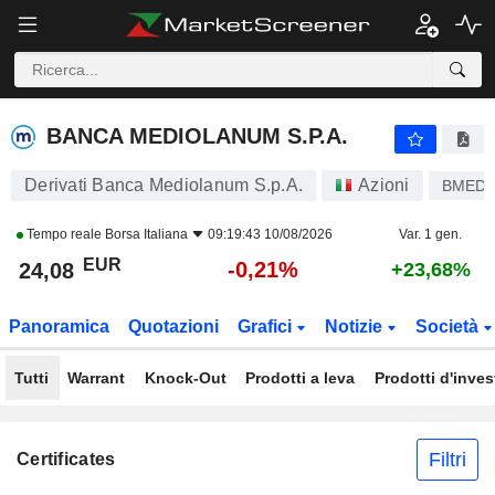
BANCA MEDIOLANUM S.P.A.
24,08
€
-0,21%
BANCA MEDIOLANUM S.P.A.
Derivati Banca Mediolanum S.p.A.
Azioni
BMED
Tempo reale
Borsa Italiana
09:19:43 10/08/2026
Var. 1 gen.
EUR
-0,21%
24,08
+23,68%
Panoramica
Quotazioni
Grafici
Notizie
Società
Tutti
Warrant
Knock-Out
Prodotti a leva
Prodotti d'inve
Filtri
Certificates