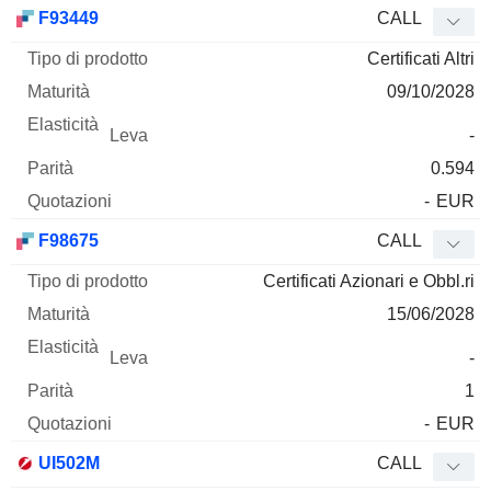
Tipo di
F93449
CALL
Mnemo
Tipo
prodotto
Maturità
Elasticità
Leva
Parità
Qu
Certificati Altri
09/10/2028
-
0.594
-
EUR
F98675
CALL
Certificati Azionari e Obbl.ri
15/06/2028
-
1
-
EUR
UI502M
CALL