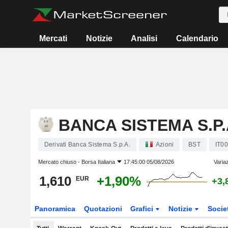
Mercati
Notizie
Analisi
Calendario
BANCA SISTEMA S.P.
Derivati Banca Sistema S.p.A.
Azioni
BST
IT0
Mercato chiuso -
Borsa Italiana
17:45:00 05/08/2026
Varia
1,610
+1,90%
EUR
+3,
Panoramica
Quotazioni
Grafici
Notizie
Socie