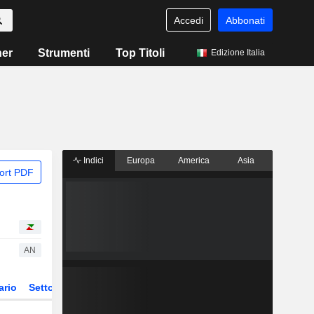
Accedi
Abbonati
ner
Strumenti
Top Titoli
Edizione Italia
Indici
Europa
America
Asia
ort PDF
AN
ario
Settore
Derivati