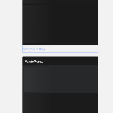
Altri top & flop
Valute/Forex