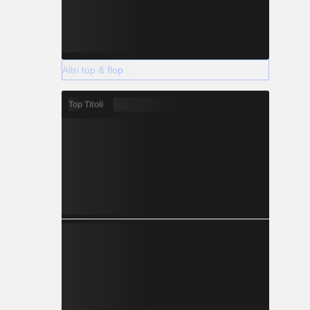
Altri top & flop
Top Titoli