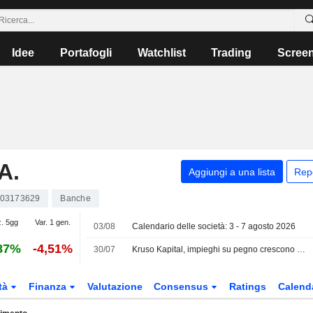
Idee
Portafogli
Watchlist
Trading
Scree
A.
Aggiungi a una lista
Rep
003173629
Banche
z. 5gg
Var. 1 gen.
03/08
Calendario delle società: 3 - 7 agosto 2026
87%
-4,51%
30/07
Kruso Kapital, impieghi su pegno crescono nel semestre; utile stabile
tà
Finanza
Valutazione
Consensus
Ratings
Calend