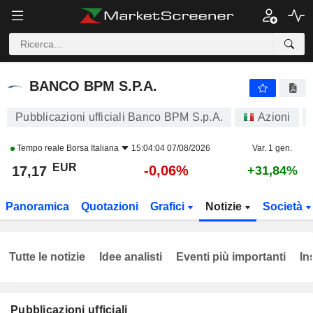
BANCO BPM S.P.A.
17,17
€
-0,06%
BANCO BPM S.P.A.
Pubblicazioni ufficiali Banco BPM S.p.A.
Azioni
Tempo reale
Borsa Italiana
15:04:04 07/08/2026
Var. 1 gen.
EUR
-0,06%
17,17
+31,84%
Panoramica
Quotazioni
Grafici
Notizie
Società
Tutte le notizie
Idee analisti
Eventi più importanti
In
Pubblicazioni ufficiali