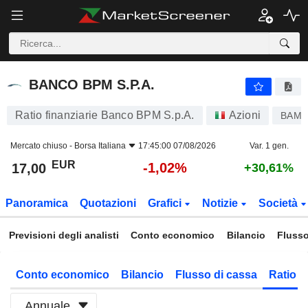
BANCO BPM S.P.A.
17,00
€
-1,02%
BANCO BPM S.P.A.
Ratio finanziarie Banco BPM S.p.A.
Azioni
BAMI
Mercato chiuso -
Borsa Italiana
17:45:00 07/08/2026
Var. 1 gen.
EUR
-1,02%
17,00
+30,61%
Panoramica
Quotazioni
Grafici
Notizie
Società
Previsioni degli analisti
Conto economico
Bilancio
Flusso
Conto economico
Bilancio
Flusso di cassa
Ratio f
Annuale