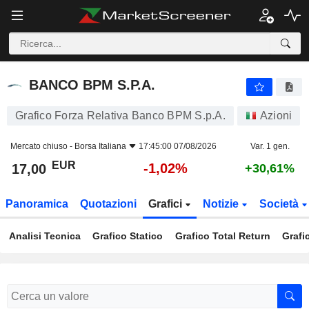
BANCO BPM S.P.A.
17,00
€
-1,02%
BANCO BPM S.P.A.
Grafico Forza Relativa Banco BPM S.p.A.
Azioni
Mercato chiuso -
Borsa Italiana
17:45:00 07/08/2026
Var. 1 gen.
EUR
-1,02%
17,00
+30,61%
Panoramica
Quotazioni
Grafici
Notizie
Società
Analisi Tecnica
Grafico Statico
Grafico Total Return
Grafi