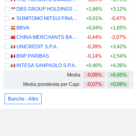
DBS GROUP HOLDINGS LTD
+1,66%
+3,12%
+
SUMITOMO MITSUI FINANCIAL GROUP, INC.
+0,01%
-0,47%
BBVA
+0,04%
+1,65%
CHINA MERCHANTS BANK CO., LTD.
-0,44%
-2,07%
UNICREDIT S.P.A.
-0,39%
+3,42%
BNP PARIBAS
-0,14%
+2,54%
+
INTESA SANPAOLO S.P.A.
+0,40%
+4,36%
Media
-0,09%
+0,45%
Media ponderata per Capi.
-0,07%
+0,09%
Banche - Altro