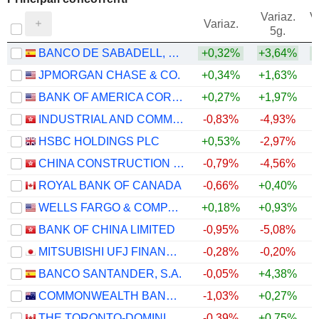
Variaz.
V
Variaz.
5g.
BANCO DE SABADELL, S.A.
+0,32%
+3,64%
JPMORGAN CHASE & CO.
+0,34%
+1,63%
BANK OF AMERICA CORPORATION
+0,27%
+1,97%
INDUSTRIAL AND COMMERCIAL BANK OF CHINA LIMITED
-0,83%
-4,93%
+
HSBC HOLDINGS PLC
+0,53%
-2,97%
CHINA CONSTRUCTION BANK CORPORATION
-0,79%
-4,56%
+
ROYAL BANK OF CANADA
-0,66%
+0,40%
WELLS FARGO & COMPANY
+0,18%
+0,93%
BANK OF CHINA LIMITED
-0,95%
-5,08%
MITSUBISHI UFJ FINANCIAL GROUP, INC.
-0,28%
-0,20%
BANCO SANTANDER, S.A.
-0,05%
+4,38%
COMMONWEALTH BANK OF AUSTRALIA
-1,03%
+0,27%
THE TORONTO-DOMINION BANK
-0,39%
+0,75%