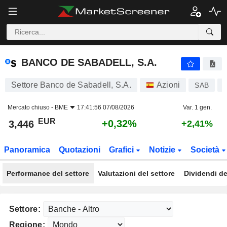
BANCO DE SABADELL, S.A.
3,446
€
+0,32%
BANCO DE SABADELL, S.A.
Settore Banco de Sabadell, S.A.
Azioni
SAB
Mercato chiuso -
BME
17:41:56 07/08/2026
Var. 1 gen.
EUR
+0,32%
3,446
+2,41%
Panoramica
Quotazioni
Grafici
Notizie
Società
Performance del settore
Valutazioni del settore
Dividendi de
Settore:
Regione: