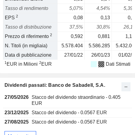
Tasso di rendimento
5,07%
4,54%
5,39
2
EPS
0,08
0,13
0,2
Tasso di distribuzione
37,5%
30,8%
26,1
2
Prezzo di riferimento
0,592
0,881
1,11
N. Titoli (in migliaia)
5.578.404
5.586.285
5.432.00
Data di pubblicazione
27/01/22
26/01/23
01/02/2
1
2
EUR in Milioni
EUR
Dati Stimati
Dividendi passati: Banco de Sabadell, S.A.
27/05/2026
Stacco del dividendo straordinario - 0.405
EUR
23/12/2025
Stacco del dividendo - 0.0567 EUR
27/08/2025
Stacco del dividendo - 0.0567 EUR