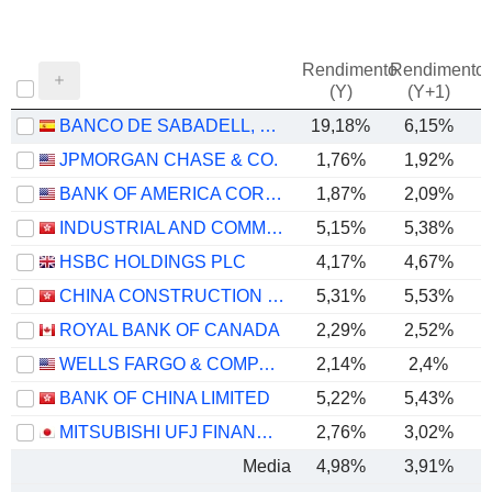
Rendimento
Rendimento
P
(Y)
(Y+1)
BANCO DE SABADELL, S.A.
19,18%
6,15%
JPMORGAN CHASE & CO.
1,76%
1,92%
BANK OF AMERICA CORPORATION
1,87%
2,09%
INDUSTRIAL AND COMMERCIAL BANK OF CHINA LIMITED
5,15%
5,38%
HSBC HOLDINGS PLC
4,17%
4,67%
CHINA CONSTRUCTION BANK CORPORATION
5,31%
5,53%
ROYAL BANK OF CANADA
2,29%
2,52%
WELLS FARGO & COMPANY
2,14%
2,4%
BANK OF CHINA LIMITED
5,22%
5,43%
MITSUBISHI UFJ FINANCIAL GROUP, INC.
2,76%
3,02%
Media
4,98%
3,91%