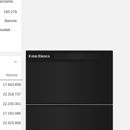
anziamenti
iamento di
185.279
ingegneria
i fusioni e
Banche
, intervento
ti - Q3 2026
bi, ecc.; -
anking. Il
ività di
Santander
Il mio Elenco
di euro in
 di euro in
Volume
e di 7.124
17.643.858
22.318.737
22.240.301
17.163.486
22.423.906