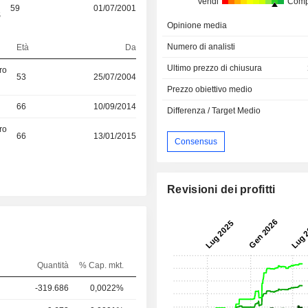
Vendi
Comp
59
01/07/2001
S
Opinione media
Numero di analisti
Età
Da
Ultimo prezzo di chiusura
ro
53
25/07/2004
Prezzo obiettivo medio
66
10/09/2014
Differenza / Target Medio
ro
66
13/01/2015
Consensus
Revisioni dei profitti
Quantità
% Cap. mkt.
-319.686
0,0022%