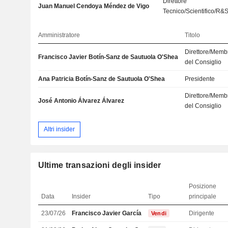
Direttore
Juan Manuel Cendoya Méndez de Vigo
Tecnico/Scientifico/R&
Amministratore
Titolo
Direttore/Memb
Francisco Javier Botín-Sanz de Sautuola O'Shea
del Consiglio
Ana Patricia Botín-Sanz de Sautuola O'Shea
Presidente
Direttore/Memb
José Antonio Álvarez Álvarez
del Consiglio
Altri insider
Ultime transazioni degli insider
Posizione
Data
Insider
Tipo
principale
23/07/26
Francisco Javier García-Carranza Benjumea
Dirigente
Vendi