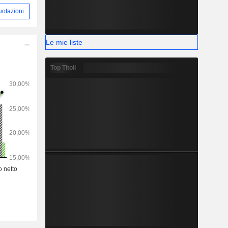
uotazioni
Le mie liste
Top Titoli