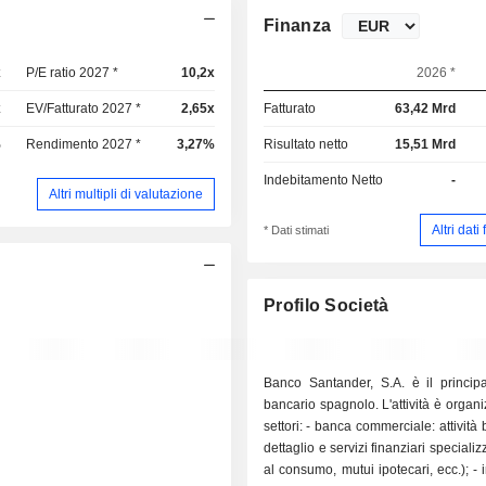
Finanza
x
P/E ratio 2027 *
10,2x
2026 *
x
EV/Fatturato 2027 *
2,65x
Fatturato
63,42 Mrd
%
Rendimento 2027 *
3,27%
Risultato netto
15,51 Mrd
Indebitamento Netto
-
Altri multipli di valutazione
Altri dati
* Dati stimati
Profilo Società
Banco Santander, S.A. è il princip
bancario spagnolo. L'attività è organi
settori: - banca commerciale: attività bancarie al
dettaglio e servizi finanziari specializza
al consumo, mutui ipotecari, ecc.); - investment,