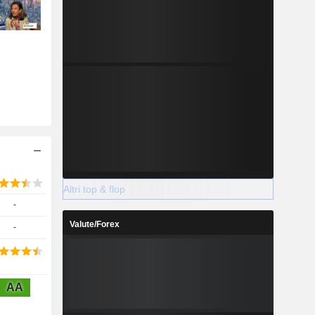
Altri top & flop
-
Valute/Forex
-
AA