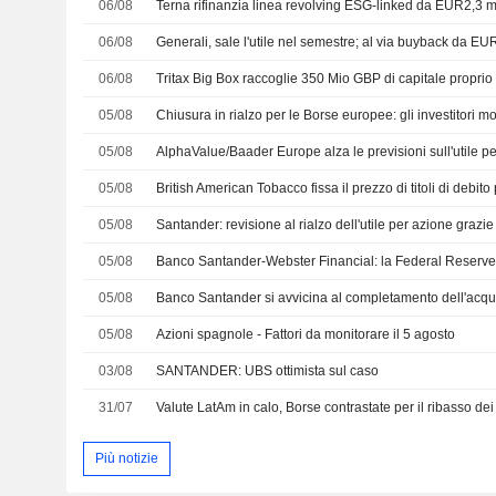
06/08
Terna rifinanzia linea revolving ESG-linked da EUR2,3 mi
06/08
Generali, sale l'utile nel semestre; al via buyback da EU
06/08
Tritax Big Box raccoglie 350 Mio GBP di capitale proprio
05/08
05/08
05/08
British American Tobacco fissa il prezzo di titoli di debito
05/08
05/08
Banco Santander-Webster Financial: la Federal Reserve
05/08
05/08
Azioni spagnole - Fattori da monitorare il 5 agosto
03/08
SANTANDER: UBS ottimista sul caso
31/07
Più notizie