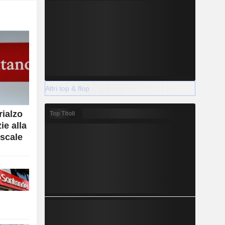
Altri top & flop
rialzo
Top Titoli
ie alla
iscale