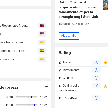
Botin: Openbank
rappresenta un "passo
fondamentale" per la
strategia negli Stati Uniti
15 luglio 2025 alle 23:51
are Repurchase Program
d
Altre analisi
Santander ofrece transferencias inmediatas desde España a México y Reino Unido
Citi ve "intacto" el potencial de crecimiento de CaixaBank pero aún prefiere a Santander y BBVA
Rating
 corrección
Trader
Investimento
Globale
Qualità delle
dei prezzi
pubblicazioni
12,38
13,03
ESG MSCI
11,58
13,03