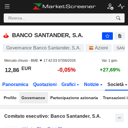
BANCO SANTANDER, S.A.
12,86
€
-0,05%
BANCO SANTANDER, S.A.
Governance Banco Santander, S.A.
Azioni
SAN
Mercato chiuso -
BME
17:42:03 07/08/2026
Var. 1 gen.
EUR
-0,05%
12,86
+27,69%
Panoramica
Quotazioni
Grafici
Notizie
Società
Profilo
Governance
Partecipazione azionaria
Transazioni 
Comitato esecutivo: Banco Santander, S.A.
Posizioni