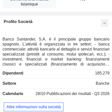
Islamique
Profilo Società
Banco Santander, S.A. è il principale gruppo bancario
spagnolo. L'attività è organizzata in tre settori: - banca
commerciale: attività bancarie al dettaglio e servizi finanziari
specializzati (prestiti al consumo, mutui ipotecari, ecc.); -
investment, financial e market banking: finanziamenti
classici e specializzati (finanziamento di acquisizioni,
progetti, ecc.), ingegneria finanziaria (consulenza in materia
Dipendenti
185.279
di fusioni e acquisizioni, operazioni su titoli, ecc.), intervento
sui mercati azionari, dei tassi e dei cambi, ecc.; - gestione
Settore
Banche
patrimoniale e private banking. Il gruppo sviluppa anche
attività di bancassicurazione attraverso Santander Seguros
Calendario
28/10
Pubblicazioni dei risultati - Q3 2026
e Banesto Seguros. Alla fine del 2024, il gruppo gestiva
1.095,8 miliardi di euro in depositi correnti e 1.076,3 miliardi
di euro in crediti correnti. I prodotti e i servizi sono
Altre informazioni sulla società
commercializzati attraverso una rete di 7.124 filiali in tutto il