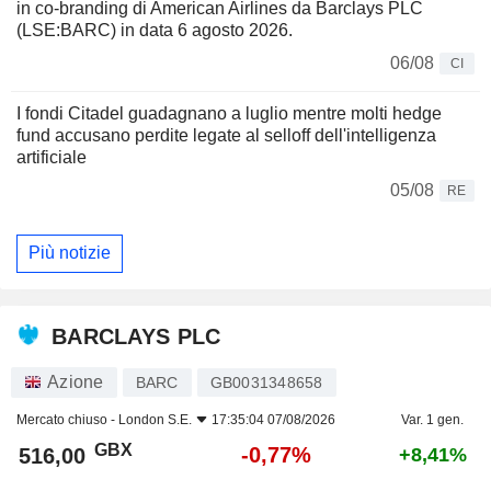
in co-branding di American Airlines da Barclays PLC
(LSE:BARC) in data 6 agosto 2026.
06/08
CI
I fondi Citadel guadagnano a luglio mentre molti hedge
fund accusano perdite legate al selloff dell'intelligenza
artificiale
05/08
RE
Più notizie
BARCLAYS PLC
Azione
BARC
GB0031348658
Mercato chiuso -
London S.E.
17:35:04 07/08/2026
Var. 1 gen.
GBX
-0,77%
516,00
+8,41%