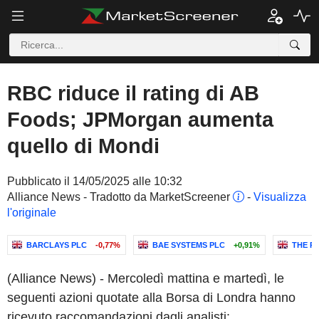
RBC riduce il rating di AB
Foods; JPMorgan aumenta
quello di Mondi
Pubblicato il 14/05/2025 alle 10:32
Alliance News - Tradotto da MarketScreener
-
Visualizza
l'originale
BARCLAYS PLC
-0,77%
BAE SYSTEMS PLC
+0,91%
THE R
(Alliance News) - Mercoledì mattina e martedì, le
seguenti azioni quotate alla Borsa di Londra hanno
ricevuto raccomandazioni dagli analisti: