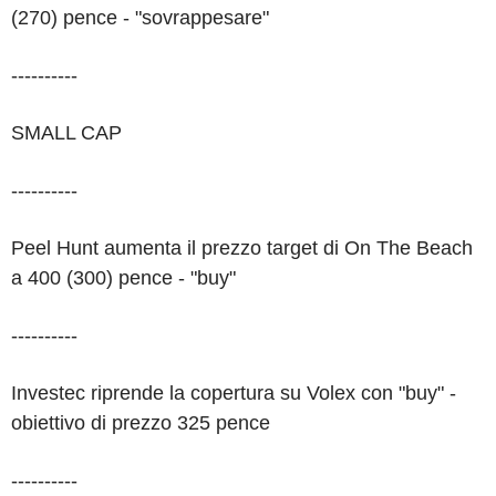
(270) pence - "sovrappesare"
----------
SMALL CAP
----------
Peel Hunt aumenta il prezzo target di On The Beach
a 400 (300) pence - "buy"
----------
Investec riprende la copertura su Volex con "buy" -
obiettivo di prezzo 325 pence
----------