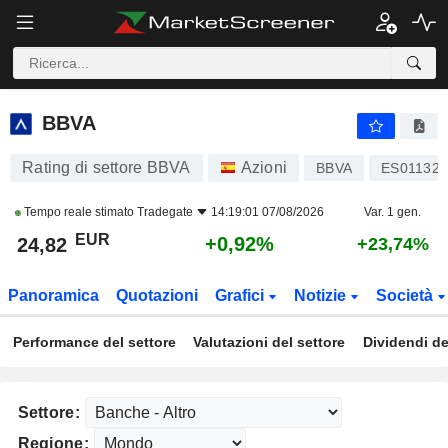
BBVA
24,82
€
+0,92%
BBVA
Rating di settore BBVA
Azioni
BBVA
ES011321
Tempo reale stimato
Tradegate
14:19:01 07/08/2026
Var. 1 gen.
EUR
+0,92%
24,82
+23,74%
Panoramica
Quotazioni
Grafici
Notizie
Società
Performance del settore
Valutazioni del settore
Dividendi de
Settore:
Regione: