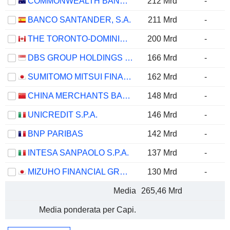
COMMONWEALTH BANK OF AUSTRALIA
212 Mrd
-
BANCO SANTANDER, S.A.
211 Mrd
-
THE TORONTO-DOMINION BANK
200 Mrd
-
DBS GROUP HOLDINGS LTD
166 Mrd
-
SUMITOMO MITSUI FINANCIAL GROUP, INC.
162 Mrd
-
CHINA MERCHANTS BANK CO., LTD.
148 Mrd
-
UNICREDIT S.P.A.
146 Mrd
-
BNP PARIBAS
142 Mrd
-
INTESA SANPAOLO S.P.A.
137 Mrd
-
MIZUHO FINANCIAL GROUP, INC.
130 Mrd
-
Media
265,46 Mrd
Media ponderata per Capi.