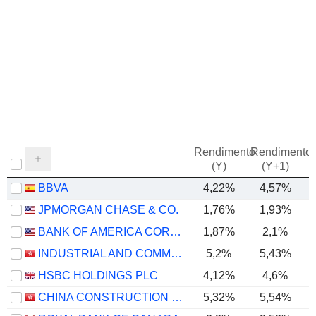
Rendimento
Rendimento
P
(Y)
(Y+1)
BBVA
4,22%
4,57%
JPMORGAN CHASE & CO.
1,76%
1,93%
BANK OF AMERICA CORPORATION
1,87%
2,1%
INDUSTRIAL AND COMMERCIAL BANK OF CHINA LIMITED
5,2%
5,43%
HSBC HOLDINGS PLC
4,12%
4,6%
CHINA CONSTRUCTION BANK CORPORATION
5,32%
5,54%