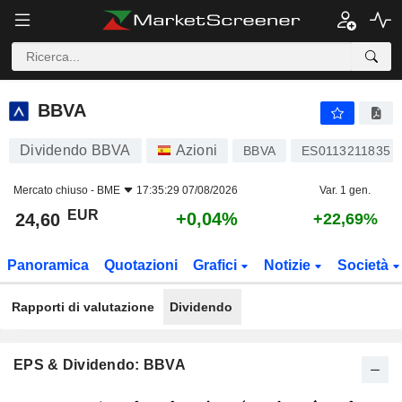
BBVA
24,60
€
+0,04%
BBVA
Dividendo BBVA
Azioni
BBVA
ES0113211835
Mercato chiuso -
BME
17:35:29 07/08/2026
Var. 1 gen.
EUR
+0,04%
24,60
+22,69%
Panoramica
Quotazioni
Grafici
Notizie
Società
Rapporti di valutazione
Dividendo
EPS & Dividendo: BBVA