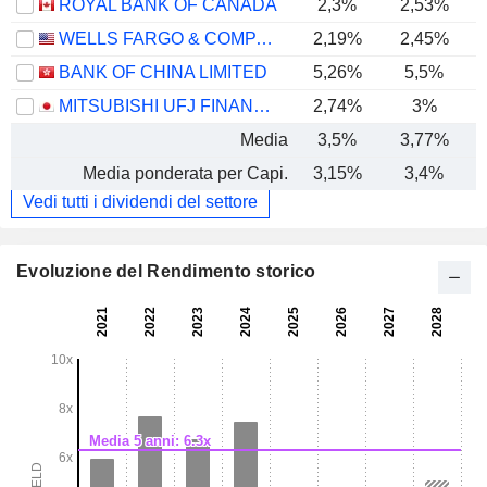
ROYAL BANK OF CANADA
2,3%
2,53%
WELLS FARGO & COMPANY
2,19%
2,45%
BANK OF CHINA LIMITED
5,26%
5,5%
MITSUBISHI UFJ FINANCIAL GROUP, INC.
2,74%
3%
Media
3,5%
3,77%
Media ponderata per Capi.
3,15%
3,4%
Vedi tutti i dividendi del settore
Evoluzione del Rendimento storico