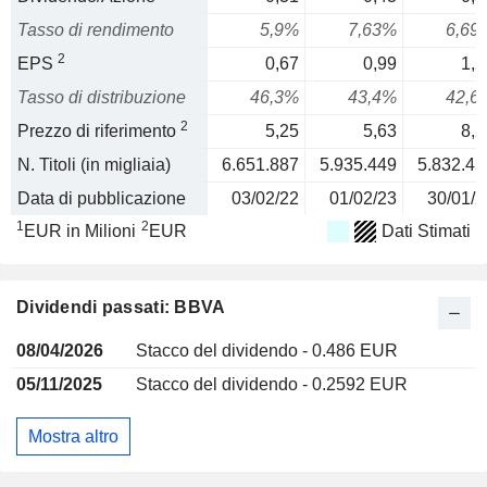
Tasso di rendimento
5,9%
7,63%
6,69
2
EPS
0,67
0,99
1,2
Tasso di distribuzione
46,3%
43,4%
42,6
2
Prezzo di riferimento
5,25
5,63
8,2
N. Titoli (in migliaia)
6.651.887
5.935.449
5.832.45
Data di pubblicazione
03/02/22
01/02/23
30/01/2
1
2
EUR in Milioni
EUR
Dati Stimati
Dividendi passati: BBVA
08/04/2026
Stacco del dividendo - 0.486 EUR
05/11/2025
Stacco del dividendo - 0.2592 EUR
Mostra altro